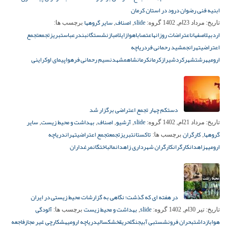
ابنیه فنی رضوان درود در استان کرمان
slide
اصناف
سایر گروهها
تاریخ:
مرداد 23ام, 1402
گروه:
,
,
برچسب ها:
اردبیل
اصفهان
اعتراضات روزانه
اعتصاب
اهواز
ایلام
بازنشستگان
بندرعباس
تبریز
تجمع
تجمع
اعتراضی
تهران
جمشید رحمانی فر
دریاچه
ارومیه
رشت
شهرکرد
شیراز
کرمان
کرمانشاه
مشهد
نسیم رحمانی فر
هواپیمای اوکراینی
دستکم چهار تجمع اعتراضی برگزار شد
slide
آرشیو
اصناف
بهداشت و محیط زیست
سایر
تاریخ:
مرداد 21ام, 1402
گروه:
,
,
,
,
گروهها
کارگران
تاکستان
تبریز
تجمع
تجمع اعتراضی
تهران
دریاچه
,
برچسب ها:
ارومیه
زاهدان
کارگران
کارگران شهرداری زاهدان
مالباختگان
مرغداران
در هفته ای که گذشت؛ نگاهی به گزارشات محیط زیستی در ایران
slide
بهداشت و محیط زیست
آلودگی
تاریخ:
تیر 30ام, 1402
گروه:
,
برچسب ها:
هوا
بازداشت
بحران فرونشست
بی آبی
جنگل
حریق
خشکسالی
دریاچه ارومیه
شکارچی غیر مجاز
فاجعه