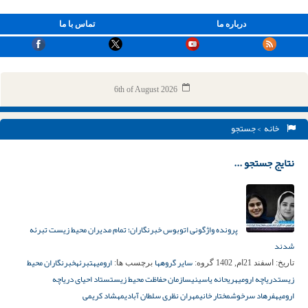
درباره ما
تماس با ما
6th of August 2026
خانه
> جستجو
نتایج جستجو ...
پرونده واژگونی اتوبوس خبرنگاران؛ تمام مدیران محیط زیست تبرئه
شدند
سایر گروهها
ارومیه
تبرئه
خبرنگاران محیط
تاریخ:
اسفند 21ام, 1402
گروه:
برچسب ها:
زیست
دریاچه ارومیه
ریحانه یاسینی
سازمان حفاظت محیط زیست
ستاد احیای دریاچه
ارومیه
فرهاد سرخوش
مختار خانی
مهران نظری سلطان‌ آبادی
مهشاد کریمی