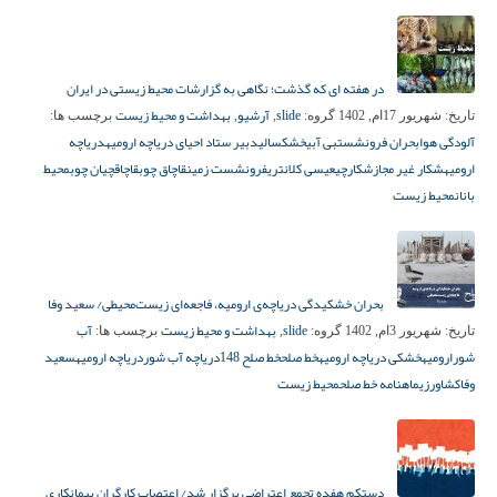
در هفته ای که گذشت؛ نگاهی به گزارشات محیط زیستی در ایران
slide
آرشیو
بهداشت و محیط زیست
تاریخ:
شهریور 17ام, 1402
گروه:
,
,
برچسب ها:
آلودگی هوا
بحران فرونشست
بی آبی
خشکسالی
دبیر ستاد احیای دریاچه ارومیه
دریاچه
ارومیه
شکار غیر مجاز
شکارچی
عیسی کلانتری
فرونشست زمین
قاچاق چوب
قاچاقچیان چوب
محیط
بانان
محیط زیست
بحران خشکیدگی دریاچه‌ی ارومیه، فاجعه‌ای زیست‌محیطی/ سعید وفا
slide
بهداشت و محیط زیست
آب
تاریخ:
شهریور 3ام, 1402
گروه:
,
برچسب ها:
شور
ارومیه
خشکی دریاچه ارومیه
خط صلح
خط صلح 148
دریاچه آب شور
دریاچه ارومیه
سعید
وفا
کشاورزی
ماهنامه خط صلح
محیط زیست
دستکم هفده تجمع اعتراضی برگزار شد/ اعتصاب کارگران پیمانکاری