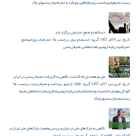
زیست محیطی
فرونشست زمین
قاچاقچی چوب
گرد و غبار
محیط زیست
هوای پاک
دستکم دو تجمع اعتراضی برگزار شد
اندیشه و بیان
اعتراضات روزانه
تجمع
تاریخ:
تیر 16ام, 1402
گروه:
برچسب ها:
اعتراضی
دریاچه ارومیه
زاهدان
فعالین محیط زیستی
طی دو هفته ای که گذشت؛ نگاهی به گزارشات محیط زیستی در ایران
slide
آرشیو
بهداشت و محیط زیست
تاریخ:
فروردین 11ام, 1402
گروه:
,
,
برچسب ها:
آلودگی هوا
بازداشت
حیات وحش
خشکسالی
دریاچه ارومیه
شکارچی
ماجراد
متخلفان محیط
زیستی
محیط زیست
یوزپلنگ
نگاهی به پارک‌های ملی در جهان و بررسی وضعیت پارک‌های ملی ایران در
گفتگو با امیر آقاکوچک، پژوهش‌گر محیط زیست/ مینا جوانی