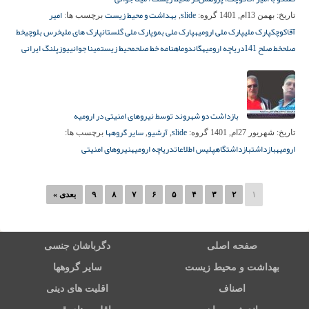
slide
بهداشت و محیط زیست
امیر
تاریخ:
بهمن 13ام, 1401
گروه:
,
برچسب ها:
آقاکوچک
پارک ملی
پارک ملی ارومیه
پارک ملی بمو
پارک ملی گلستان
پارک های ملی
خرس بلوچی
خط
صلح
خط صلح 141
دریاچه ارومیه
گاندو
ماهنامه خط صلح
محیط زیست
مینا جوانی
یوزپلنگ ایرانی
بازداشت دو شهروند توسط نیروهای امنیتی در ارومیه
slide
آرشیو
سایر گروهها
تاریخ:
شهریور 27ام, 1401
گروه:
,
,
برچسب ها:
ارومیه
بازداشت
بازداشتگاه
پلیس اطلاعات
دریاچه ارومیه
نیروهای امنیتی
۱
۲
۳
۴
۵
۶
۷
۸
۹
بعدی »
صفحه اصلی
دگرباشان جنسی
بهداشت و محیط زیست
سایر گروهها
اصناف
اقلیت های دینی