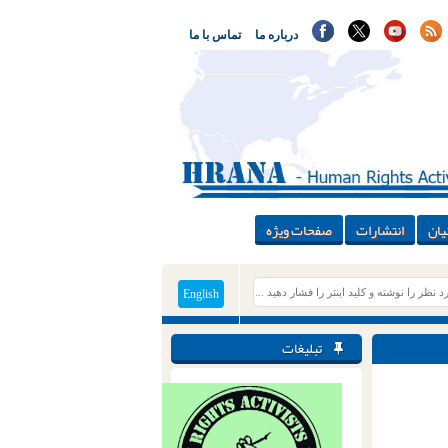
درباره ما
تماس با ما
یان
انتشارات
صفحات ویژه
English
تبلیغات