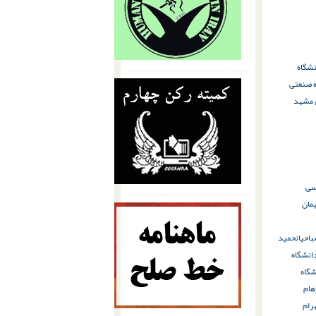
شگاه
 صنعتی
مشهد
سی
یمان
احیان
حمید
انشگاه
گاه
هام
رام