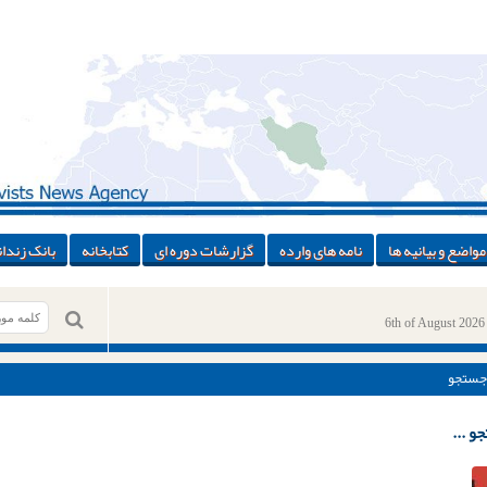
مواضع و بیانیه ها
نامه های وارده
گزارشات دوره ای
کتابخانه
بانک زندان
6th of August 2026
جستجو
و ...