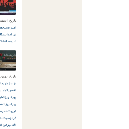
تاریخ:
اسفند 4ام, 04
اعتراضی
تجمع
تهران
دانشگاه
شریف
دانشگاه
تاریخ:
بهمن 24ام, 402
نژاد
آرمان ذا
افسریان
بابل
ب
پور
تبریز
تعلی
بهرامی زاده
ح
تربیت مدرس
فردوسی
دانش
افغانی
زهرا اح