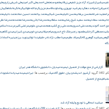
نفیسی
شیراز
شیرزاد آزاد
عزیز شفیعی زرقانی
علم و صنعت
علی احمدی
علی اکبر امینی
علی شریفی زارچی
علی
ادمهر
فرزانه واحد دهکردی
فرشید نوروزی روشناوند
قاسم عزیزی
کرم الله طولابی
کرمان
کرمانشاه
کیهان 
رام
مجید ضرغام
محسن برهانی
محسن خلیلی
محسن شهلایی
محمد بیات
محمد حسین عماد
محمد دخیلی
محم
انی
محمد سعادتی
محمد سعید شیخ رضایی
محمد سلطانی
محمدرضا اباذری
محمدرضا معتمد
محمدرضا نظر
ق احمد آخوندی
محمدعلی خسروی
محمدعلی رنج کشیده
محمدمهدی علومی
مرتضی کلهر
مرسده اسلامی
شهد
مصطفی آذرخشی
مقصود رنجبر
ملک‌ تاج خسروی
مهام میقانی
مهدی خویی
مهدی شهرابی
مهدی کلاهی
م
وهری
مهشید گوهری کاخکی
میلاد عظیمی
مینا مطلب نژاد
نادر حقیقی
ندا تولایی
نوید برزنجه
نیره السادات
گاه
گزارشی از منع موقت از تحصیل تهمینه مهدیان، دانشجوی دانشگاه هنر تهران
آرشیو
اندیشه و بیان
حقوق آکادمیک
تهران
تهمینه مهدیان
دانشجو
دان
گروه:
,
,
برچسب ها:
ضباطی
منع از تحصیل
مهشید اسحاقی با تودیع وثیقه آزاد شد
اندیشه و بیان
آزادی
اوین
بند 209
دانشگاه هنر
شهرکرد
مهشید اسحاقی
وث
گروه:
برچسب ها: