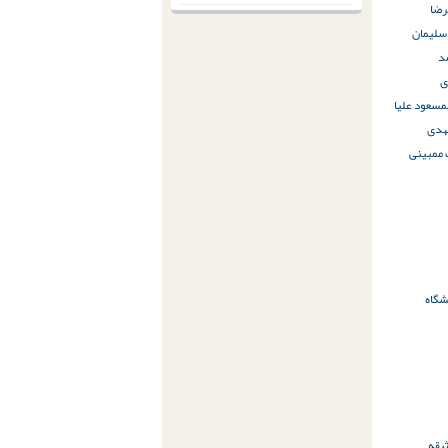
رضا
سلیمان
د
ی
مسعود علیا
هدی
 ممبینی
شگاه
یقه