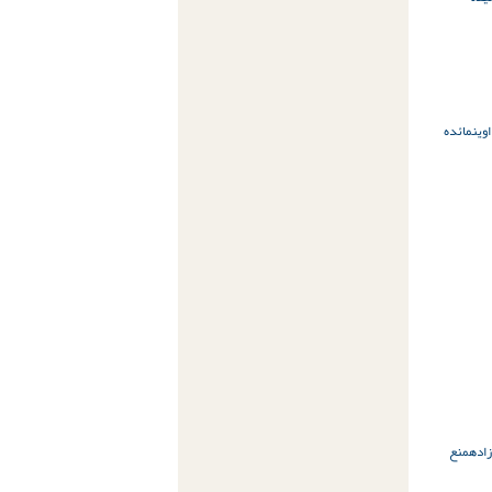
وین
مائده
زاده
منع