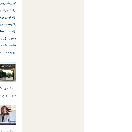
کیایی
شهریار 
آزاد
علیرضا ر
نژاد
لیلی وره
راغب
محمد روح
نژاد
محمدصاد
و امیر مازیار
م
مطیع
مهشید گ
پور
وحید عید
تاریخ:
دی 27ام, 1402
هنر
شورای ان
تاریخ:
تیر 11ام, 1402