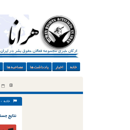
خانه
اخبار
یادداشت ها
مصاحبه ها
خانه
> 
نتایج جستج