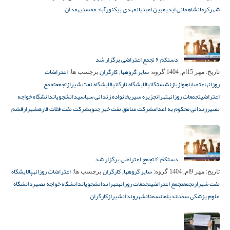
شهر
کرمانشاه
مانی ایدی
مبین امینیان
مهدی بیک
نورآباد ممسنی
همدان
دستکم ۶ تجمع اعتراضی برگزار شد
سایر گروهها
کارگران
اعتراضات
تاریخ:
مهر 15ام, 1404
گروه:
,
برچسب ها:
روزانه
اعتصاب
اهواز
بازنشستگان
پالایشگاه نارگان
پالایشگاه نفت شیراز
تجمع
تجمع
اعتراضی
تجمعات روزانه
تهران
جزیره سیری
خانواده زندانی سیاسی
دانشجویان
دانشگاه خواجه
نصیر
زندانی محکوم به اعدام
شرکت مناطق نفت خیز جنوب
شرکت نفت فلات قاره
شیراز
قشم
دستکم ۴ تجمع اعتراضی برگزار شد
سایر گروهها
کارگران
اعتراضات روزانه
پالایشگاه
تاریخ:
مهر 9ام, 1404
گروه:
,
برچسب ها:
نفت شیراز
تجمع
تجمع اعتراضی
تجمعات روزانه
تهران
دانشجویان
دانشگاه خواجه نصیر
دانشگاه
علوم پزشکی سمنان
دیلمان
سمنان
شهروندان
شیراز
کارگران