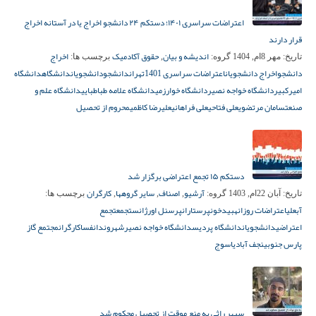
اعتراضات سراسری ۱۴۰۱؛ دستکم ۲۴ دانشجو اخراج یا در آستانه اخراج
قرار دارند
اندیشه و بیان
حقوق آکادمیک
اخراج
تاریخ:
مهر 8ام, 1404
گروه:
,
برچسب ها:
دانشجو
اخراج دانشجویان
اعتراضات سراسری 1401
تهران
دانشجو
دانشجویان
دانشگاه
دانشگاه
امیرکبیر
دانشگاه خواجه نصیر
دانشگاه خوارزمی
دانشگاه علامه طباطبایی
دانشگاه علم و
صنعت
سامان مرتضوی
علی فتاحی
علی فراهانی
علیرضا کاظمی
محروم از تحصیل
دستکم ۱۵ تجمع اعتراضی برگزار شد
آرشیو
اصناف
سایر گروهها
کارگران
تاریخ:
آبان 22ام, 1403
گروه:
,
,
,
برچسب ها:
آبعلی
اعتراضات روزانه
بیدخون
پرستاران
پرسنل اورژانس
تجمع
تجمع
اعتراضی
دانشجویان
دانشگاه پردیس
دانشگاه خواجه نصیر
شهروندان
فسا
کارگران
مجتمع گاز
پارس جنوبی
نجف آباد
یاسوج
سپهر راثی به منع موقت از تحصیل محکوم شد