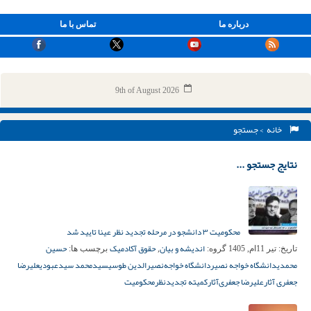
درباره ما
تماس با ما
9th of August 2026
خانه
> جستجو
نتایج جستجو ...
محکومیت ۳ دانشجو در مرحله تجدید نظر عینا تایید شد
اندیشه و بیان
حقوق آکادمیک
حسین
تاریخ:
تیر 11ام, 1405
گروه:
,
برچسب ها:
محمدی
دانشگاه خواجه نصیر
دانشگاه خواجه‌نصیرالدین طوسی
سیدمحمد سیدعبودی
علیرضا
جعفری آثار
علیرضا جعفری‌آثار
کمیته تجدیدنظر
محکومیت