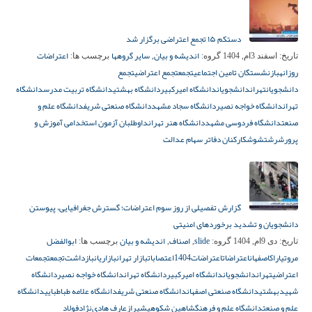
دستکم ۱۵ تجمع اعتراضی برگزار شد
اندیشه و بیان
سایر گروهها
اعتراضات
تاریخ:
اسفند 3ام, 1404
گروه:
,
برچسب ها:
روزانه
بازنشستگان تامین اجتماعی
تجمع
تجمع اعتراضی
تجمع
دانشجویان
تهران
دانشجویان
دانشگاه امیرکبیر
دانشگاه بهشتی
دانشگاه تربیت مدرس
دانشگاه
تهران
دانشگاه خواجه نصیر
دانشگاه سجاد مشهد
دانشگاه صنعتی شریف
دانشگاه علم و
صنعت
دانشگاه فردوسی مشهد
دانشگاه هنر تهران
داوطلبان آزمون استخدامی آموزش و
پرورش
رشت
شوش
کارکنان دفاتر سهام عدالت
گزارش تفصیلی از روز سوم اعتراضات؛ گسترش جغرافیایی، پیوستن
دانشجویان و تشدید برخوردهای امنیتی
slide
اصناف
اندیشه و بیان
ابوالفضل
تاریخ:
دی 9ام, 1404
گروه:
,
,
برچسب ها:
مروتی
اراک
اصفهان
اعتراضات
اعتراضات1404
اعتصابات
بازار تهران
بازاریان
بازداشت‌
تجمع
تجمعات
اعتراضی
تهران
دانشجویان
دانشگاه امیرکبیر
دانشگاه تهران
دانشگاه خواجه نصیر
دانشگاه
شهیدبهشتی
دانشگاه صنعتی اصفهان
دانشگاه صنعتی شریف
دانشگاه علامه طباطبایی
دانشگاه
علم و صنعت
دانشگاه علم و فرهنگ
شاهین شکوهی
شیراز
عارف هادی‌نژاد
فولاد