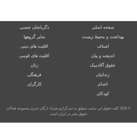
صفحه اصلی
دگرباشان جنسی
بهداشت و محیط زیست
سایر گروهها
اصناف
اقلیت های دینی
اندیشه و بیان
اقلیت های قومی
حقوق آکادمیک
زنان
زندانیان
فرهنگی
اعدام
کارگران
کودکان
© 2026 کلیه حقوق این سایت متعلق به خبرگزاری هرانا، ارگان خبری مجموعه فعالان
حقوق بشر در ایران است