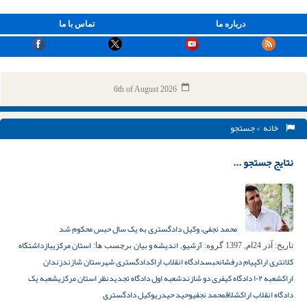
درباره ما
تماس با ما
6th of August 2026
خانه
> جستجو
نتایج جستجو ...
محمد نجفی، وکیل دادگستری به یک سال حبس محکوم شد
آرشیو
اندیشه و بیان
استان مرکزی
بازداشتگاه
تاریخ:
آذر 24ام, 1397
گروه:
,
برچسب ها:
کلانتری اراک
پیام درفشان
حبس
دادگاه انقلاب اراک
دادگستری شهرستان شازند
زندان
اراک
شعبه ۱۰۲ دادگاه کیفری دو شازند
شعبه اول دادگاه تجدیدنظر استان مرکزی
شعبه یک
دادگاه انقلاب اراک
شلاق
محمد نجفی
وحید حیدری
وکیل دادگستری