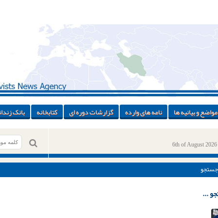
مواضع و بیانیه ها
نامه های وارده
گزارشات دوره ای
کتابخانه
بانک زندان
6th of August 2026
جستجو
و ...