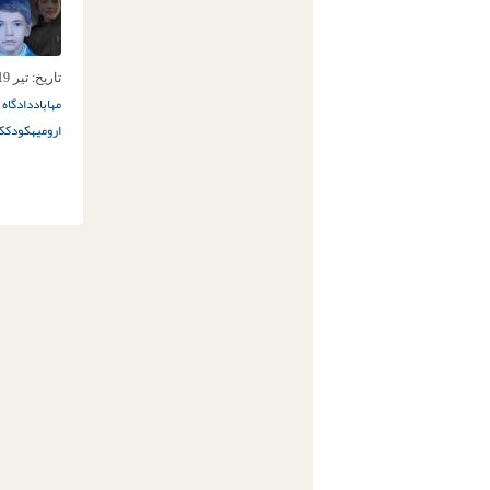
تاریخ:
تیر 19ام, 1402
مهاباد
دادگاه 
ارومیه
کودک
ک