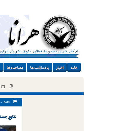
خانه
اخبار
یادداشت ها
مصاحبه ها
خانه
> 
نتایج جستج