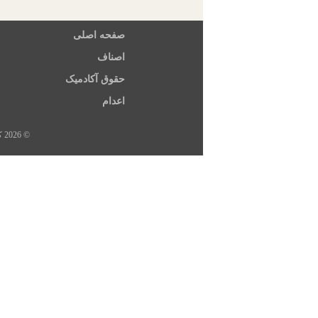
صفحه اصلی
اصناف
حقوق آکادمیک
اعدام
© 2026 کلیه حقوق این سایت متعلق به خبرگزاری هرانا، ارگان خبری مجموعه فعالان حقوق بشر در ایران است