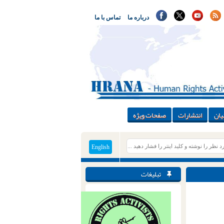
درباره ما
تماس با ما
یان
انتشارات
صفحات ویژه
English
تبلیغات