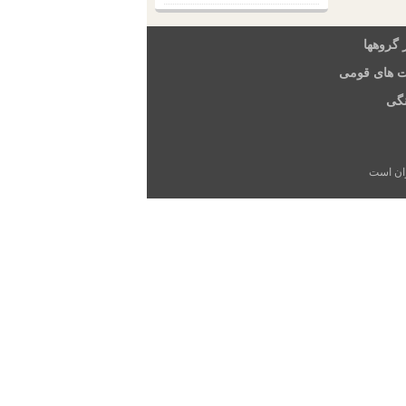
 گروهها
ت های قومی
گی