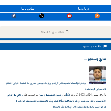
درباره ما
تماس با ما
9th of August 2026
خانه
> جستجو
نتایج جستجو ...
رد درخواست تجدیدنظر؛ ارجاع پرونده بهمن نادری به شعبه اجرای احکام
دادسرای کرمانشاه
slide
آرشیو
اندیشه و بیان
ارجاع به اجرای
تاریخ:
بهمن 24ام, 1403
گروه:
,
,
برچسب ها:
احکام
بهمن نادری
دادسرای کرمانشاه
دادگاه کیفری کرمانشاه
رد تجدیدنظرخواهی
رد
درخواست تجدیدنظر
شعبه اجرای احکام
کرمانشاه