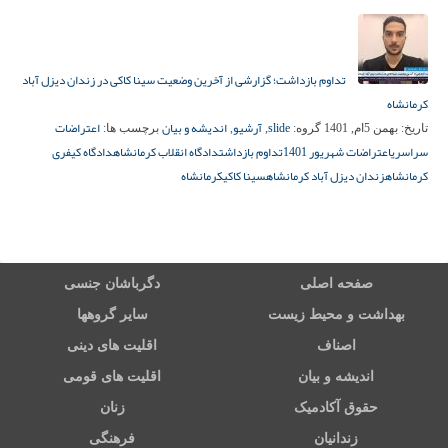
تداوم بازداشت؛ گزارشی از آخرین وضعیت سینا کاکی در زندان دیزل آباد
کرمانشاه
slide
آرشیو
اندیشه و بیان
اعتراضات
تاریخ:
بهمن 5ام, 1401
گروه:
,
,
برچسب ها:
سراسری
اعتراضات شهریور 1401
تداوم بازداشت
دادگاه انقلاب کرمانشاه
دادگاه کیفری
کرمانشاه
زندان دیزل آباد کرمانشاه
سینا کاکی
کرمانشاه
صفحه اصلی
دگرباشان جنسی
بهداشت و محیط زیست
سایر گروهها
اصناف
اقلیت های دینی
اندیشه و بیان
اقلیت های قومی
حقوق آکادمیک
زنان
زندانیان
فرهنگی