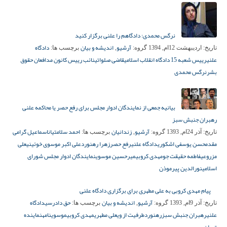
نرگس محمدی: دادگاهم را علنی برگزار کنید
آرشیو
اندیشه و بیان
دادگاه
تاریخ:
اردیبهشت 12ام, 1394
گروه:
,
برچسب ها:
علنی
رییس شعبه 15 دادگاه انقلاب اسلامی
قاضی صلواتی
نائب رییس کانون مدافعان حقوق
بشر
نرگس محمدی
بیانیه جمعی از نمایندگان ادوار مجلس برای رفع حصر یا محاکمه علنی
رهبران جنبش سبز
آرشیو
زندانیان
احمد سلامتیان
اسماعیل گرامی
تاریخ:
آذر 24ام, 1393
گروه:
,
برچسب ها:
مقدم
حسن یوسفی اشکوری
دادگاه علنی
رفع حصر
زهرا رهنورد
علی اکبر موسوی خوئینی
علی
مزروعی
فاطمه حقیقت جو
مهدی کروبی
میرحسین موسوی
نمایندگان ادوار مجلس شورای
اسلامی
نورالدین پیرموذن
پیام مهدی کروبی به علی مطهری برای برگزاری دادگاه علنی
آرشیو
اندیشه و بیان
حق دادرسی
دادگاه
تاریخ:
آذر 9ام, 1393
گروه:
,
برچسب ها:
علنی
رهبران جنبش سبز
رهنورد
طرفیت از وی
علی مطهری
مهدی کروبی
موسوی
نامه
نماینده