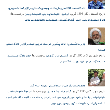
دادگاه محمد ثلاث، درویش گنابادی بصورت علنی برگزار شد / تصویری
آرشیو
اقلیت های دینی
اندیشه و بیان
تاریخ:
اسفند 21ام, 1396
گروه:
,
,
برچسب ها:
دادگاه علنی
دراویش
دراویش گنابادی
گلستان هفتم
محمد ثلاث
محمدرضا ثلاث
وزیر دادگستری: آماده پیگیری خواسته کروبی جهت برگزاری دادگاه علنی
هستم
آرشیو
سایر گروهها
حصر
دادگاه علنی
سید
تاریخ:
شهریور 3ام, 1396
گروه:
,
برچسب ها:
علیرضا آوایی
مهدی کروبی
وزیر دادگستری
محمدحسین کروبی با اتهام امنیتی تفهیم اتهام شد
آرشیو
اندیشه و بیان
اتهام اقدام علیه امنیت
تاریخ:
مهر 28ام, 1395
گروه:
,
برچسب ها:
ملی
اتهام امنیتی
انتشار نامه
حسین کروبی
حصر
دادسرای شهید مقدس
دادگاه
دادگاه علنی
شعبه
2 دادسرای امنیت اوین
نامه کروبی به رییس‌جمهور