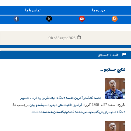
درباره ما
تماس با ما
9th of August 2026
خانه
> جستجو
نتایج جستجو ...
محمد ثلاث در آخرین جلسه دادگاه اتهاماتش را رد کرد / تصاویر
آرشیو
اقلیت های دینی
اندیشه و بیان
تاریخ:
اسفند 27ام, 1396
گروه:
,
,
برچسب ها:
دادگاه علنی
دراویش گنابادی
قاضی محمد کشکولی
گلستان هفتم
محمد ثلاث