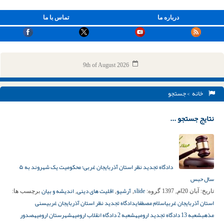
درباره ما
تماس با ما
9th of August 2026
خانه
> جستجو
نتایج جستجو ...
دادگاه تجدید نظر استان آذربایجان غربی؛ محکومیت یک شهروند به ۵
سال حبس
slide
آرشیو
اقلیت های دینی
اندیشه و بیان
تاریخ:
آبان 20ام, 1397
گروه:
,
,
,
برچسب ها:
استان آذربایجان غربی
اسلام مصطفای
دادگاه تجدید نظر استان آذربایجان غربی
سنی
مذهب
شعبه 13 دادگاه تجدید ارومیه
شعبه 2 دادگاه انقلاب ارومیه
شهرستان ارومیه
صدور