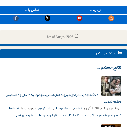
درباره ما
تماس با ما
8th of August 2026
خانه
> جستجو
نتایج جستجو ...
دادگاه تجدید نظر؛ دو شهروند اهل اشنویه مجموعا به ۷ سال و ۲ ماه حبس
محکوم شدند
آرشیو
اندیشه و بیان
سایر گروهها
آذربایجان
تاریخ:
بهمن 3ام, 1399
گروه:
,
,
برچسب ها:
غربی
ارومیه
اشنویه
دادگاه تجدید نظر
دادگاه تجدید نظر ارومیه
رحمان تابش
رحیم رفعتی