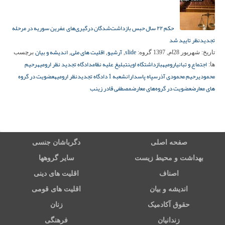
حکم ۲۲ سال حبس بازداشت‌شدگان درگیری‌های عفرین سوریه در مرحله
تجدیدنظر تایید شد
slide
آرشیو
اقلیت های ملی
اندیشه و بیان
تاریخ:
شهریور 28ام, 1397
گروه:
,
,
,
برچسب
اجتماع و تبانی
ارومیه
بازداشتگاه اوین
تبلیغ علیه نظام
دادگاه تجدید نظر ارومیه
رحیم
ها:
محمودی
رحیم محمودی آذر
سپاه پاسداران
شعبه 1 دادگاه تجدیدنظر ارومیه
عضویت در گروه
های معارض
عضویت در گروه‌های معارض
مصطفی قادر زینب
صفحه اصلی
دگرباشان جنسی
بهداشت و محیط زیست
سایر گروهها
اصناف
اقلیت های دینی
اندیشه و بیان
اقلیت های قومی
حقوق آکادمیک
زنان
زندانیان
فرهنگی