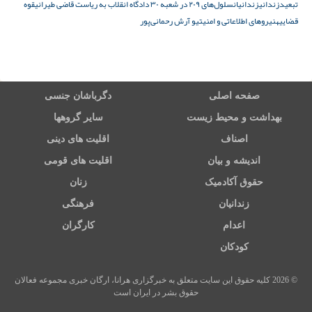
تبعید
زندانی
زندانیان
سلول‌های ۲۰۹ در شعبه ۳۰ دادگاه انقلاب به ریاست قاضی طیرانی
قوه
قضاییه
نیروهای اطلاعاتی و امنیتی
و آرش رحمانی‌پور
صفحه اصلی
دگرباشان جنسی
بهداشت و محیط زیست
سایر گروهها
اصناف
اقلیت های دینی
اندیشه و بیان
اقلیت های قومی
حقوق آکادمیک
زنان
زندانیان
فرهنگی
اعدام
کارگران
کودکان
© 2026 کلیه حقوق این سایت متعلق به خبرگزاری هرانا، ارگان خبری مجموعه فعالان
حقوق بشر در ایران است