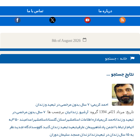
درباره ما
تماس با ما
8th of August 2026
خانه
> جستجو
نتایج جستجو ...
احمد کریمی؛ ۷ سال بدون مرخصی در تبعید و زندان
آرشیو
زندانیان
۷ سال بدون مرخصی در
تاریخ:
مرداد 21ام, 1394
گروه:
,
برچسب ها:
تبعید و زندان
احمد کریمی
اداره اطلاعات اسلامشهر
استان گلستان
اسلامشهر
اعدام
بند ۳۵۰
به
اتهام ارتباط با انجمن پادشاهی
پیمان عارفی
تبعید
تبعید زندان گنبد کاووس
دادگاه تجدیدنظر
به ۱۵ سال زندان در تبعید
زندان
زندان مسجد سلیمان دوران