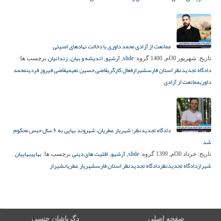
ممانعت از آزادی محمد داوری با دخالت نهادهای امنیتی
slide
آرشیو
اندیشه و بیان
زندانیان
تاریخ:
شهریور 30ام, 1400
گروه:
,
,
,
برچسب ها:
دادگاه تجدیدنظر استان فارس
شیراز
فعال کارگری
قاضی حسین نعیمی
قاضی فیروز فردین
محمد
داوری
ممانعت از آزادی
دادگاه تجدیدنظر؛ شهریار عطریان، شهروند بهایی به ۶ سال حبس محکوم
شد
slide
آرشیو
اقلیت های دینی
بهایی
بهاییان
تاریخ:
خرداد 30ام, 1399
گروه:
,
,
برچسب ها:
شیراز
دادگاه تجدیدنظر
دادگاه تجدیدنظر استان فارس
شهریار عطریان
شیراز
صفحه اصلی
دگرباشان جنسی