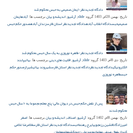
دادگاه تجدیدنظر؛ ایمان صمیمی به حبس محکوم شد
slide
آرشیو
اندیشه و بیان
آباده
ایمان
تاریخ:
بهمن 20ام, 1403
گروه:
,
,
برچسب ها:
صمیمی
حبس
دادگاه انقلاب آباده
دادگاه تجدیدنظر استان فارس
زندان آباده
صدور حکم حبس
دادگاه تجدیدنظر؛ طاهره نوروزی به یک سال حبس محکوم شد
slide
آرشیو
اقلیت های دینی
بهائی
پابند
تاریخ:
دی 8ام, 1403
گروه:
,
,
برچسب ها:
الکترونیکی
دادگاه تجدیدنظر
دادگاه تجدیدنظر استان فارس
شهروند بهائی
شیراز
صدور حکم
حبس
طاهره نوروزی
پس از نقض حکم حبس در دیوان عالی؛ پنج معلم مجموعا به ۱۰ سال حبس
محکوم شدند
آرشیو
اصناف
اندیشه و بیان
اصغر
تاریخ:
بهمن 8ام, 1402
گروه:
,
,
برچسب ها:
امیرزادگان
افشین رزمجویی
ایرج رهنما
حبس
دادگاه تجدیدنظر استان فارس
غلامرضا غلامی
کندازی
فعال صنفی معلمان
محمدعلی زحمتکش
معلم
معلمان