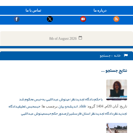
درباره ما
تماس با ما
8th of August 2026
خانه
> جستجو
نتایج جستجو ...
با حکم دادگاه تجدیدنظر؛ مهنوش عبداللهی به حبس محکوم شد
slide
اندیشه و بیان
حبس
حبس تعلیقی
دادگاه
تاریخ:
آبان 20ام, 1404
گروه:
,
برچسب ها:
تجدیدنظر
دادگاه تجدیدنظر استان فارس
شیراز
صدور حکم حبس
مهنوش عبداللهی