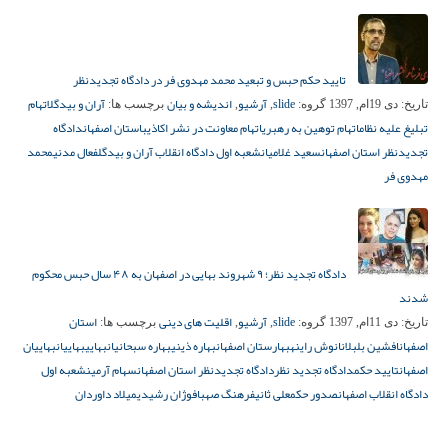
تایید حکم حبس و تبعید محمد مهدوی فر در دادگاه تجدیدنظر
slide
آرشیو
اندیشه و بیان
آران و بیدگل
اتهام
تاریخ:
دی 19ام, 1397
گروه:
,
,
برچسب ها:
تبلیغ علیه نظام
اتهام توهین به رهبری
اتهام معاونت در نشر اکاذیب
استان اصفهان
دادگاه
تجدیدنظر استان اصفهان
سعید غلامیان
شعبه اول دادگاه انقلاب آران و بیدگل
فعال مدنی
محمد
مهدوی فر
دادگاه تجدید نظر؛ ۹ شهروند بهایی در اصفهان به ۴۸ سال حبس محکوم
شدند
slide
آرشیو
اقلیت های دینی
استان
تاریخ:
دی 11ام, 1397
گروه:
,
,
برچسب ها:
اصفهان
افشین بلبلان
انوش راینه
بهارستان اصفهان
بهاره ذینی
بهاره سبحانیان
بهایی
بهاییان
بهاییان
اصفهان
تایید حکم
دادگاه تجدید نظر
دادگاه تجدیدنظر استان اصفهان
سهام آرمین
شعبه اول
دادگاه انقلاب اصفهان
صدور حکم
علی ثانی
فرهنگ صهبا
فوژان رشیدی
میلاد داوردان