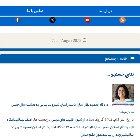
درباره ما
تماس با ما
7th of August 2026
خانه
> جستجو
نتایج جستجو ...
دادگاه تجدیدنظر؛ سارا ثابت راسخ، شهروند بهائی به هشت سال حبس
محکوم شد
slide
آرشیو
اقلیت های دینی
اصفهان
بهائی
دادگاه
تاریخ:
تیر 3ام, 1402
گروه:
,
,
برچسب ها:
تجدیدنظر استان اصفهان
سارا ثابت راسخ
شعبه ۱۷ دادگاه تجدیدنظر استان اصفهان
شهروند
بهائی
شهروندان بهائی
صدور حکم حبس