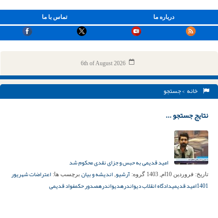
درباره ما
تماس با ما
6th of August 2026
خانه
> جستجو
نتایج جستجو ...
امید قدیمی به حبس و جزای نقدی محکوم شد
آرشیو
اندیشه و بیان
اعتراضات شهریور
تاریخ:
فروردین 10ام, 1403
گروه:
,
برچسب ها:
1401
امید قدیمی
دادگاه انقلاب دیواندره
دیواندره
صدور حکم
فواد قدیمی