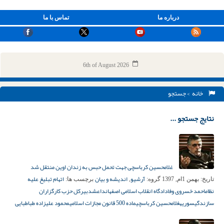
درباره ما
تماس با ما
6th of August 2026
خانه
> جستجو
نتایج جستجو ...
غلامحسین کرباسچی جهت تحمل حبس به زندان اوین منتقل شد
آرشیو
اندیشه و بیان
اتهام تبلیغ علیه
تاریخ:
بهمن 1ام, 1397
گروه:
,
برچسب ها:
نظام
احمد خسروی وفا
دادگاه انقلاب اسلامی اصفهان
داعش
دبیرکل حزب کارگزاران
سازندگی
سوریه
غلامحسین کرباسچی
ماده 500 قانون مجازات اسلامی
محمود علیزاده ‌طباطبایی