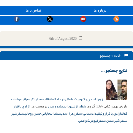
درباره ما
تماس با ما
6th of August 2026
خانه
> جستجو
نتایج جستجو ...
زهرا اسدی و کیومرث واعظی در دادگاه انقلاب سنقر تفهیم اتهام شدند
slide
آرشیو
اندیشه و بیان
آزادی با قرار
تاریخ:
بهمن 2ام, 1397
گروه:
,
,
برچسب ها:
کفالت
آزادی با قرار وثیقه
دادستانی سنقر
زهرا اسدی
ستاد انتخاباتی حسن روحانی
سنقر
شهر
سنقر
شهرستان سنقر
کیومرث واعظی