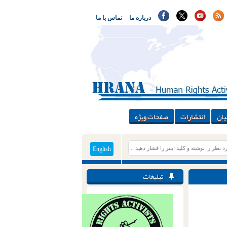
درباره ما
تماس با ما
یان
انتشارات
صفحات ویژه
English
تبلیغات