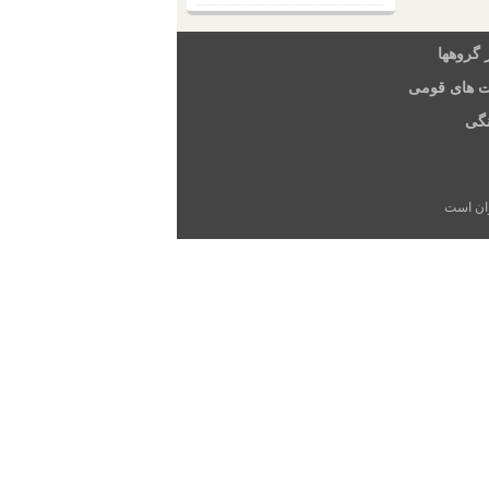
 گروهها
ت های قومی
گی