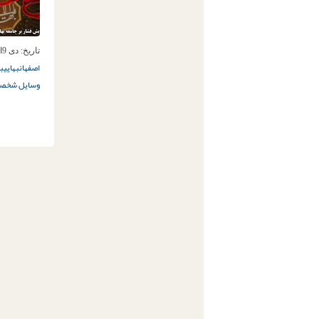
تاریخ:
دی 9ام, 1397
اصفهان
بهایی
به
وسایل شخص