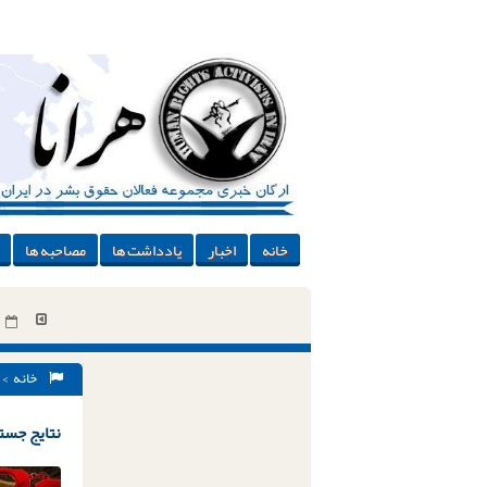
خانه
اخبار
یادداشت ها
مصاحبه ها
خانه
> 
نتایج جستج