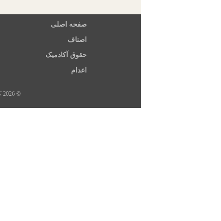
صفحه اصلی
اصناف
حقوق آکادمیک
اعدام
© 2026 کلیه حقوق این سایت متعلق به خبرگزاری هرانا، ارگان خبری مجموعه فعالان حقوق بشر در ایران است