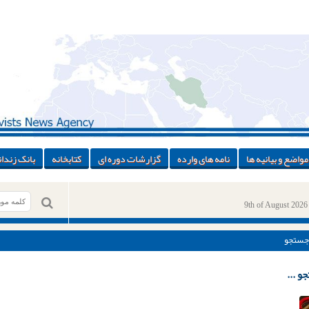
مواضع و بیانیه ها
نامه های وارده
گزارشات دوره ای
کتابخانه
بانک زندان
9th of August 2026
جستجو
و ...