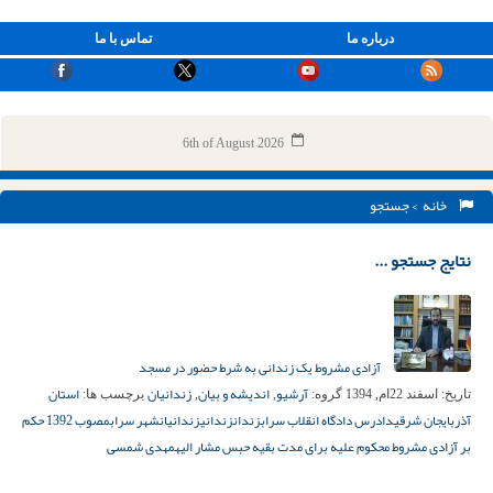
درباره ما
تماس با ما
6th of August 2026
خانه
> جستجو
نتایج جستجو ...
آزادی مشروط یک زندانی به شرط حضور در مسجد
آرشیو
اندیشه و بیان
زندانیان
استان
تاریخ:
اسفند 22ام, 1394
گروه:
,
,
برچسب ها:
آذربایجان شرقی
دادرس دادگاه انقلاب سراب
زندان
زندانی
زندانیان
شهر سراب
مصوب 1392 حکم
بر آزادی مشروط محکوم علیه برای مدت بقیه حبس مشار الیه
مهدی شمسی