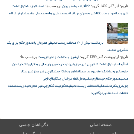
slide
اندیشه و بیان
اصفهان
بازداشت
بازداشت
تاریخ:
آذر 7ام, 1402
گروه:
,
برچسب ها:
شهروندان
خور و بیابانک
قاضی محسن پوربافرانی
محمدعلی رهاب
محمدعلی مقیمی
نیلوفر غزاله
بازداشت بیش از ۷۰ متخلف زیست محیطی همزمان با صدور حکم برای یک
شکارچی متخلف
آرشیو
بهداشت و محیط زیست
تاریخ:
اردیبهشت 5ام, 1399
گروه:
,
برچسب ها:
آمل
آوج
اصفهان
بازداشت شکارچی غیر مجاز
بلیران
بندر خمیر
چهارمحال و بختیاری
خاتم
خراسان
جنوبی
خور و بیابانک
دامغان
رودسر
سمنان
شاهرود
شکارچی
شکارچی غیر مجاز
شهرستان
صحنه
صدور حکم حبس
طارم سفلی
عامل قطع درختان جنگلی
قاچاقچی
چوب
قزوین
کرمانشاه
گیلان
متخلف زیست محیطی
محکومیت شکارچی غیر مجاز
محیط زیست
منطقه
حفاظت شده هلن
هرمزگان
یزد
صفحه اصلی
دگرباشان جنسی