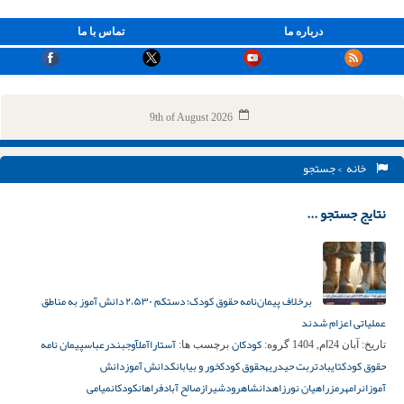
درباره ما
تماس با ما
9th of August 2026
خانه
> جستجو
نتایج جستجو ...
برخلاف پیمان‌نامه حقوق کودک؛ دستکم ۲،۵۳۰ دانش آموز به مناطق
عملیاتی اعزام شدند
کودکان
آستارا
آمل
آوج
بندرعباس
پیمان نامه
تاریخ:
آبان 24ام, 1404
گروه:
برچسب ها:
حقوق کودک
تایباد
تربت حیدریه
حقوق کودک
خور و بیابانک
دانش آموز
دانش
آموزان
رامهرمز
راهیان نور
زاهدان
شاهرود
شیراز
صالح آباد
فراهان
کودکان
میامی