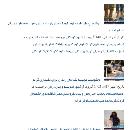
برخلاف پیمان نامه حقوق کودک؛ بیش از ۱۱۰۰ دانش آموز به مناطق عملیاتی
اعزام شدند
آرشیو
کودکان
آستانه اشرفیه
بندر
تاریخ:
آذر 19ام, 1403
گروه:
,
برچسب ها:
کیاشهر
پیمان نامه حقوق کودک
حقوق کودک
خور و بیابانک
دانش آموز
دانش
آموزان
دلفان
رامیان
راهیان نور
شهرستان دیر
قشم
کودک
کودکان
گرگان
لردگان
محکومیت عجیب؛ یک سال زندان برای نگهداری گربه
آرشیو
اندیشه و بیان
زنان
تاریخ:
مهر 17ام, 1403
گروه:
,
,
برچسب ها:
اصفهان
حبس
حجاب
حجاب اجباری
خور و بیابانک
روستای مصر
شلاق
صدور حکم
فعال
گردشگری
محمدعلی مقیمی
نیلوفر غزاله
اصفهان؛ نیلوفر غزاله و محمدعلی مقیمی بازداشت شدند