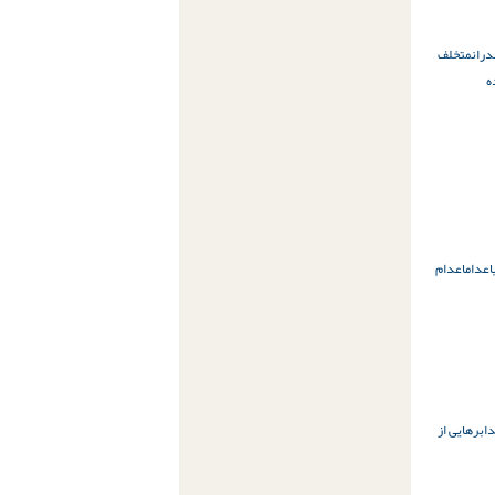
دران
متخلف
ه
اعدام
اعدام
اب
رهایی از