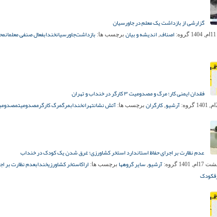
گزارشی از بازداشت یک معلم در جاورسیان
اصناف
اندیشه و بیان
بازداشت‌
جاورسیان
خنداب
فعال صنفی معلمان
مح
1
گروه:
,
برچسب ها:
فقدان ایمنی کار؛ مرگ و مصدومیت ۳ کارگر در خنداب و تهران
آرشیو
کارگران
آتش نشان
تهران
خنداب
مرگ
مرگ کارگر
مصدومیت
مصدومیت
گروه:
,
برچسب ها:
عدم نظارت بر اجرای حفاظ استاندارد استخر کشاورزی؛ غرق شدن یک کودک در خنداب
آرشیو
سایر گروهها
اراک
استخر کشاورزی
خنداب
عدم نظارت بر اج
1ام, 1401
گروه:
,
برچسب ها:
ق
کودک