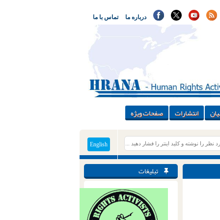
درباره ما
تماس با ما
یان
انتشارات
صفحات ویژه
English
تبلیغات