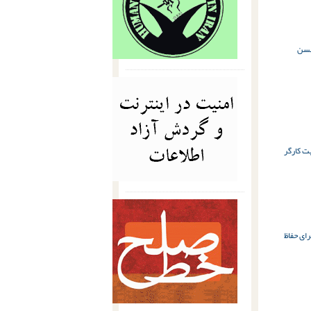
سن
 کارگر
رای حفاظ