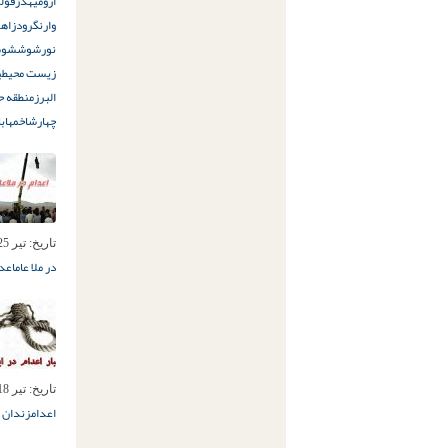
ارومیه
دزفول
د
وارنگرود
زاهد
نور
شوش
شوش
زیست محیطی
البرز
منطقه ح
چهارشاخ
مهابا
تاریخ:
تیر 25ام, 1398
در ملا عام
اعدا
تاریخ:
تیر 18ام, 1398
اعدام
زندان م