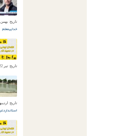
تاریخ:
بهمن 11ام, 404
خدایی
معلم
تاریخ:
تیر 22ام, 1401
تاریخ:
اردیبهشت 7
استاندارد
غر