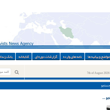
مواضع و بیانیه ها
نامه های وارده
گزارشات دوره ای
کتابخانه
بانک زندان
7th of August 2026
جستجو
و ...