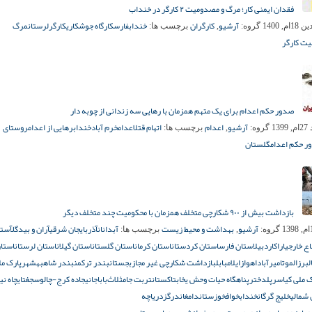
فقدان ایمنی کار؛ مرگ و مصدومیت ۲ کارگر در خنداب
آرشیو
کارگران
خنداب
فارس
کارگاه جوشکاری
کارگر
لرستان
مرگ
م, 1400
گروه:
,
برچسب ها:
ت کارگر
صدور حکم اعدام برای یک متهم همزمان با رهایی سه زندانی از چوبه دار
آرشیو
اعدام
اتهام قتل
اعدام
خرم آباد
خنداب
رهایی از اعدام
روستای
139
گروه:
,
برچسب ها:
ر حکم اعدام
گلستان
بازداشت بیش از ۹۰۰ شکارچی متخلف همزمان با محکومیت چند متخلف دیگر
آرشیو
بهداشت و محیط زیست
آبدانان
آذربایجان شرقی
آران و بیدگل
آست
گروه:
,
برچسب ها:
باع خارجی
اراک
اردبیل
استان فارس
استان کردستان
استان کرمان
استان گلستان
استان گیلان
استان لرستان
استا
لبرز
الموت
امیرآباد
اهواز
ایلام
بابل
بازداشت شکارچی غیر مجاز
بجستان
بندر ترکمن
بندر شاه
بهشهر
پارک مل
ک ملی کیاسر
پلدختر
پناهگاه حیات وحش یخاب
تاکستان
تربت جام
ثلاث‌باباجانی
جاده کرج-چالوس
جغتای
چاه نی
شمالی
خلیج گرگان
خنداب
خواف
خوزستان
دامغان
درگز
دریاچه