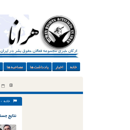
خانه
اخبار
یادداشت ها
مصاحبه ها
خانه
> 
نتایج جستج