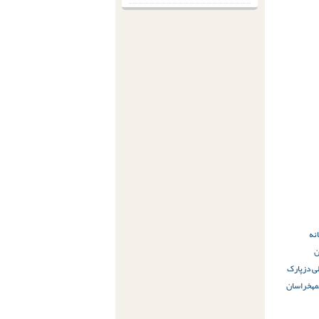
انه
ن
ی دز
پارک
مه
خراسان