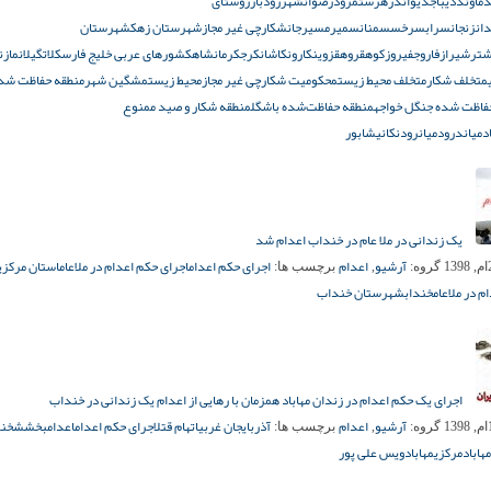
ماوند
دیباج
دیواندره
رستمرود
رضوانشهر
رودبار
روستای
ان
زنجان
سراب
سرخس
سمنان
سمیرم
سیرجان
شکارچی غیر مجاز
شهرستان زهک
شهرستان
تر
شیراز
فاروج
فیروزکوه
قروه
قزوین
کارون
کاشان
کرج
کرمانشاه
کشورهای عربی خلیج فارس
کلات
گیلان
مازن
متخلف شکار
متخلف محیط زیست
محکومیت شکارچی غیر مجاز
محیط زیست
مشگین شهر
منطقه حفاظت شد
فاظت شده جنگل خواجه
منطقه حفاظت‌شده باشگل
منطقه شکار و صید ممنوع
د
میاندرود
میانرود
نکا
نیشابور
یک زندانی در ملا عام در خنداب اعدام شد
آرشیو
اعدام
اجرای حکم اعدام
اجرای حکم اعدام در ملاعام
استان مرکزی
گروه:
,
برچسب ها:
م در ملاعام
خنداب
شهرستان خنداب
اجرای یک حکم اعدام در زندان مهاباد همزمان با رهایی از اعدام یک زندانی در خنداب
آرشیو
اعدام
آذربایجان غربی
اتهام قتل
اجرای حکم اعدام
اعدام
بخشش
خند
گروه:
,
برچسب ها:
هاباد
مرکزی
مهاباد
ویس علی پور