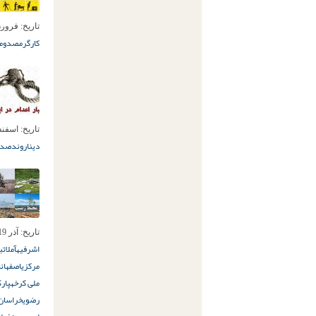
تاریخ:
فروردین 18ا
کارگر
مصدومی
تاریخ:
اسفند 27ام, 9
دیناروند
صدو
تاریخ:
آذر 19ام, 1398
اشرفیه
آمل
ات
مرکزی
اصفهان
ا
ملی کرخه
پار
رضوی
خراسان 