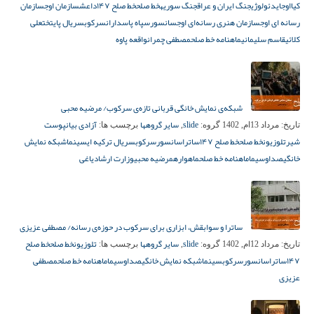
کیا
اوج
ایدئولوژی
جنگ ایران و عراق
جنگ سوریه
خط صلح
خط صلح ۱۴۷
داعش
سازمان اوج
سازمان
رسانه ای اوج
سازمان هنری رسانه‌ای اوج
سانسور
سپاه پاسداران
سرکوب
سریال پایتخت
علی
کلائی
قاسم سلیمانی
ماهنامه خط صلح
مصطفی چمران
واقعه پاوه
شبکه‌ی نمایش خانگی قربانی تازه‌ی سرکوب/ مرضیه محبی
slide
سایر گروهها
آزادی بیان
پوست
تاریخ:
مرداد 13ام, 1402
گروه:
,
برچسب ها:
شیر
تلوزیون
خط صلح
خط صلح ۱۴۷
ساترا
سانسور
سرکوب
سریال ترکیه ای
سینما
شبکه نمایش
خانگی
صداوسیما
ماهنامه خط صلح
ماهواره
مرضیه محبی
وزارت ارشاد
یاغی
ساترا و سوابقش، ابزاری برای سرکوب در حوزه‌ی رسانه/ مصطفی عزیزی
slide
سایر گروهها
تلوزیون
خط صلح
خط صلح
تاریخ:
مرداد 12ام, 1402
گروه:
,
برچسب ها:
۱۴۷
ساترا
سانسور
سرکوب
سینما
شبکه نمایش خانگی
صداوسیما
ماهنامه خط صلح
مصطفی
عزیزی