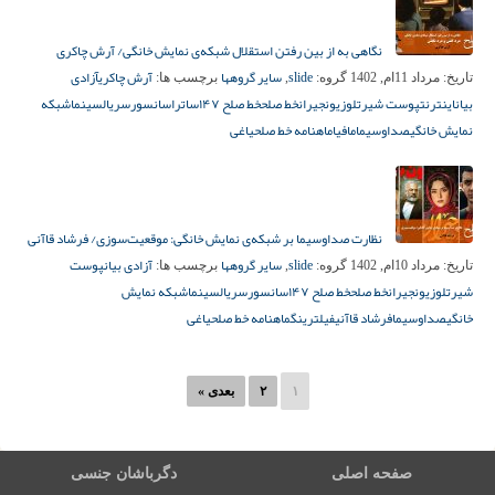
نگاهى به از بین رفتن استقلال شبکه‌ی نمایش خانگى/ آرش چاکری
slide
سایر گروهها
آرش چاکری
آزادی
تاریخ:
مرداد 11ام, 1402
گروه:
,
برچسب ها:
بیان
اینترنت
پوست شیر
تلوزیون
جیران
خط صلح
خط صلح ۱۴۷
ساترا
سانسور
سریال
سینما
شبکه
نمایش خانگی
صداوسیما
مافیا
ماهنامه خط صلح
یاغی
نظارت صداوسیما بر شبکه‌ی نمایش خانگی: موقعیت‌سوزی/ فرشاد قاآنی
slide
سایر گروهها
آزادی بیان
پوست
تاریخ:
مرداد 10ام, 1402
گروه:
,
برچسب ها:
شیر
تلوزیون
جیران
خط صلح
خط صلح ۱۴۷
سانسور
سریال
سینما
شبکه نمایش
خانگی
صداوسیما
فرشاد قاآنی
فیلترینگ
ماهنامه خط صلح
یاغی
۱
۲
بعدی »
صفحه اصلی
دگرباشان جنسی