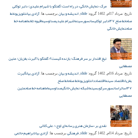
مرگ «نمایش خانگی» در راه است؛ گفتگو با شهرام علیدی/ دلبر توکلی
slide
اندیشه و بیان
آزادی بیان
تلویزیون
خط
تاریخ:
مرداد 17ام, 1402
گروه:
,
برچسب ها:
صلح
خط صلح ۱۴۷
دلبر توکلی
سانسور
سینما
شهرام علیدی
صداوسیما
قهوه تلخ
ماهنامه خط
صلح
نمایش خانگی
تیغ اقتدار بر سر فرهنگ؛ بازنده کیست؟؛ گفتگو با آلبرت بغزیان/ متین
مصطفایی
slide
اندیشه و بیان
آزادی بیان
آلبرت
تاریخ:
مرداد 16ام, 1402
گروه:
,
برچسب ها:
بغزیان
اقتصاد سینما
اقتصاددان
تلویزیون
خط صلح
خط صلح
۱۴۷
ساترا
سانسور
سرکوب
سینما
شبکه نمایش خانگی
صداوسیما
ماهنامه خط صلح
متین
مصطفایی
نقدی بر «سازمان هنری رسانه‌ای اوج»/ علی کلائی
slide
فرهنگی
آزادی بیان
ابراهیم حاتمی
تاریخ:
مرداد 14ام, 1402
گروه:
,
برچسب ها: