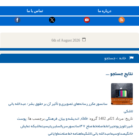
درباره ما
تماس با ما
6th of August 2026
خانه
> جستجو
نتایج جستجو ...
سانسور مکرر رسانه‌های تصویری و تأثیر آن بر حقوق بشر/ عبدالله بائی
لاشکی
slide
اندیشه و بیان
فرهنگی
پوست
تاریخ:
مرداد 21ام, 1402
گروه:
,
,
برچسب ها:
شیر
تلویزیون
جیران
خط صلح
خط صلح ۱۴۷
سانسور
سریال
سلبریتی
سینما
شبکه نمایش
خانگی
صداوسیما
عبدالله بائی لاشکی
ماهنامه خط صلح
نماوا
یاغی