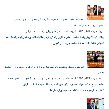
نظارت صداوسیما بر شبکه‌ی نمایش خانگی: تقابل نهادهای امنیتی با
سلبریتی‌ها؟/ مهدی شیرزاد
slide
اندیشه و بیان
آزادی
تاریخ:
مرداد 20ام, 1402
گروه:
,
برچسب ها:
بیان
اینترنت
تلویزیون
خط صلح
خط صلح ۱۴۷
زن زندگی آزادی
ساترا
سانسور
سلبریتی
سینما
شبکه
نمایش خانگی
ماهنامه خط صلح
ممیزی
مهدی شیرزاد
حمایت از شبکه‌ی نمایش خانگی: نیاز مردم و زمان؛ دو بال یک پرواز/ سعید
مالکی
slide
اندیشه و بیان
آزادی بیان
تلویزیون
خط
تاریخ:
مرداد 19ام, 1402
گروه:
,
برچسب ها:
صلح
خط صلح ۱۴۷
ساترا
سانسور
سرکوب
سریال
سعید مالکی
سینما
شبکه نمایش
خانگی
صداوسیما
ماهنامه خط صلح
ممیزی
وزارت ارشاد