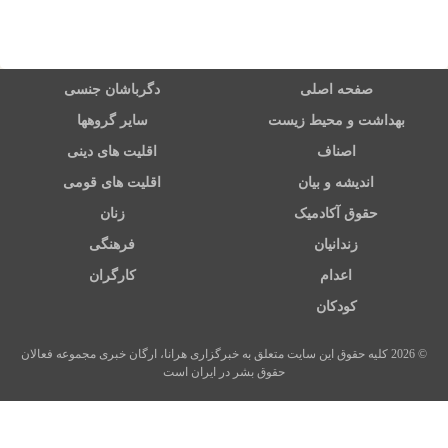
صفحه اصلی
دگرباشان جنسی
بهداشت و محیط زیست
سایر گروهها
اصناف
اقلیت های دینی
اندیشه و بیان
اقلیت های قومی
حقوق آکادمیک
زنان
زندانیان
فرهنگی
اعدام
کارگران
کودکان
© 2026 کلیه حقوق این سایت متعلق به خبرگزاری هرانا، ارگان خبری مجموعه فعالان
حقوق بشر در ایران است