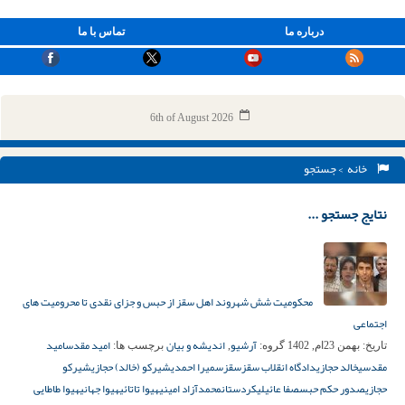
درباره ما
تماس با ما
6th of August 2026
خانه
> جستجو
نتایج جستجو ...
محکومیت شش شهروند اهل سقز از حبس و جزای نقدی تا محرومیت های
اجتماعی
آرشیو
اندیشه و بیان
امید مقدس
امید
تاریخ:
بهمن 23ام, 1402
گروه:
,
برچسب ها:
مقدسی
خالد حجازی
دادگاه انقلاب سقز
سقز
سمیرا احمدی
شیرکو (خالد) حجازی
شیرکو
حجازی
صدور حکم حبس
صفا عائیلی
کردستان
محمدآزاد امینی
هیوا تاتائی
هیوا جهانی
هیوا طاطایی