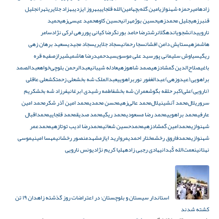
زاده
امیرحمزه شهنوازی
امین گله‌بچه
امین‌الله قلجایی
بهروز ایزدی
بهزاد جلایری
تهران
جلیل
قنبرزهی
جلیل محمدزهی
حسین بوژمهرانی
حسین کاوه
حمید عیسی‌زهی
حمید
نارویی
دانشجویان
دهگلان
رشت
رضا حامد بورنگ
رضا کیانی پور
رهی لرکی‌ نژاد
سامر
هاشمزهی
ستایش دامن افشان
سجا رحمانی
سجاد جلایری
سجاد مجیدی
سعید برهان زهی
ریگی
سیاوش سلیمانی پور
سید علی موسوی
سیدحمیدرضا هاشمی
شیراز
صفیه قره
باغی
صلاح‌الدین گمشادزهی
صمد شاهوزهی
عادله شیبانی
عبدالرحمن بلوچی‌خواه
عبدالصمد
براهویی(عیدوزهی)
عبدالغفور نوربراهویی
عبدالملک شه بخش
علی زحمتکش
علی عاقلی
(نارویی)
علی‌اکبر حلقه بگوش
عمران شه بخش
فاطمه رشیدی ابرغانی
فرزاد شه بخش
کریم
سروری
لال‌محمد آنشینی
لال‌محمد عالی‌زهی
محسن محمدی
محمد امین آذر شکر
محمد امین
عارفی
محمد براهویی
محمد رضا مسعودی
محمد ریگی
محمد صدیق
محمد قلجایی
محمداقبال
شهنوازی
محمدامین گمشادزهی
محمدحسین شعائی
محمدرضا ادیب توتازهی
محمدعمر
شهنوازی
محمدفاروق رخش
مختار احمدی
مروارید ایاز
مشهد
منصور رخشانی
مهسا امینی
موسی
نهتانی
نعمت‌الله کُبدانی
هادی رجبی زاده
هلیا کریم نژاد
یونس نارویی
استاندار سیستان و بلوچستان: در اعتراضات روز گذشته زاهدان ۱۹ تن
کشته شدند