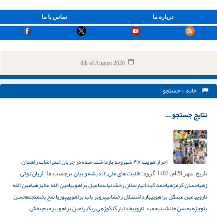
درباره ما
تماس با ما
8th of August 2026
خانه
> جستجو
نتایج جستجو ...
احراز هویت ۴۷ شهروند بازداشت شده در جریان اعتراضات زاهدان
اقلیت های ملی
اندیشه و بیان
آریان نوتی
تاریخ:
مهر 29ام, 1402
گروه:
,
برچسب ها:
زهی
احسان کرمزهی
احمد کبدانی
ارسلان رخشانی
اسماعیل براهویی
امین الله عالیزهی
امین الله
نارویی
امین مینگل براهویی
بازداشت
بلال رخشانی
پرویز باب براهویی
پوریا شح بخش
تجمع
حسن
بلوچزهی
حسن خانشینی
حمید نارویی
خدایار گنگوزهی ریگی
رامین براهویی
رحیم بخش