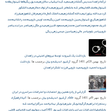
ترکمان
زاهدان
سدیس گمشادزهی
سعید کبدانی
شهاب سالارزهی
صدیق ریگی
طاها شهنوازی
طلحه
شهنوازی
عاصف قلجایی
عامر شه بخش
عامر شیروزهی
عبدالرئوف جمالزهی
عبدالشکور
کرد
عبدالله بیلورانی
عبدالله گمشادزهی
عبدالملک کمال‌خانزهی
عرفان شاهوزهی
فرزاد
شاهوزهی
کریچ شهنوازی
مبین نارویی
محمد امین ریگی
محمد اویس نارویی
محمد رخشانی
محمد
شریف محمودزهی
محمدامین محمدزهی
مسعود قنبرزهی
مهدی مگل زهی
ناصر سرابندی
ناصر
نارویی
یاسر بلوچ
یاسر عالی زهی
یاسین عیسی‌ زهی‌ ریگی
بازداشت یک شهروند توسط نیروهای امنیتی در زاهدان
آرشیو
اندیشه و بیان
بازداشت
تاریخ:
بهمن 28ام, 1401
گروه:
,
برچسب ها:
شهروندان
حمید نارویی
حمید نارویی فرزند لشکران
زاهدان
گزارشی از پانزدهمین روز اعتصابات و اعتراضات سراسری در ایران
slide
آرشیو
اندیشه و بیان
آتیلا ارفعی
آراد
تاریخ:
مهر 9ام, 1401
گروه:
,
,
برچسب ها:
رستم‌ زاد
ابراهیم گرگیج
ابوبکر علیزهی
ابوبکر نهتانی
احمد سرگلزایی
احمد شه
بخش
اصفهان
اعتراضات سراسری
اعتراضات شهریور 1401
امید رسولپور
امید فتحی
امیر قاضی‌