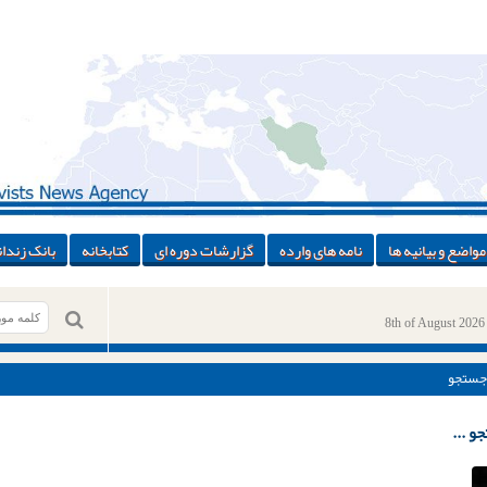
مواضع و بیانیه ها
نامه های وارده
گزارشات دوره ای
کتابخانه
بانک زندان
8th of August 2026
جستجو
و ...