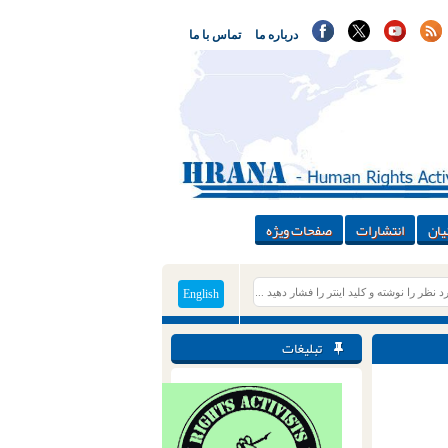
درباره ما
تماس با ما
یان
انتشارات
صفحات ویژه
English
تبلیغات