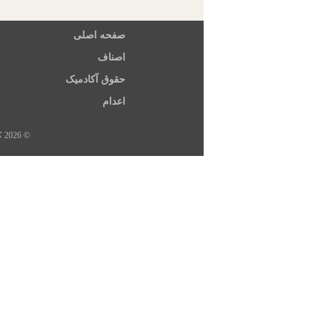
صفحه اصلی
اصناف
حقوق آکادمیک
اعدام
© 2026 کلیه حقوق این سایت متعلق به خبرگزاری هرانا، ارگان خبری مجموعه فعالان حقوق بشر در ایران است