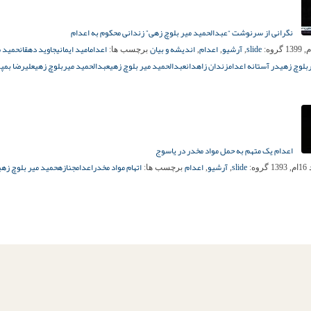
نگرانی از سرنوشت “عبدالحمید میر‌ بلوچ زهی” زندانی محکوم به اعدام
slide
آرشیو
اعدام
اندیشه و بیان
اعدام
امید ایمانی
جاوید دهقان
حمید م
گروه:
,
,
,
برچسب ها:
بلوچ زهی
در آستانه اعدام
زندان زاهدان
عبدالحمید میر بلوچ زهی
عبدالحمید میربلوچ زهی
علیرضا بمپو
اعدام یک متهم به حمل مواد مخدر در یاسوج
slide
آرشیو
اعدام
اتهام مواد مخدر
اعدام
جنازه
حمید میر بلوچ زهی
139
گروه:
,
,
برچسب ها: