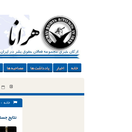
خانه
اخبار
یادداشت ها
مصاحبه ها
خانه
> 
نتایج جستج