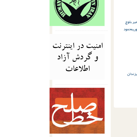
یر بلوچ
ری
محمود
زندان