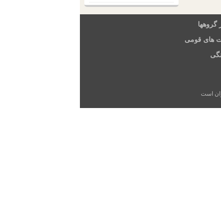
 گروهها
ت های قومی
گی