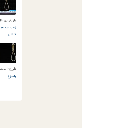
تاریخ:
دی 4ام, 1399
زهی
حمید میر
کلکلی
تاریخ:
اسفند 16ام, 3
یاسوج