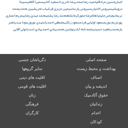
اجباری
حسین مرادقلی
حمید رضا صمدی
رضا نادری
زنان
سعید کتابی
سمیرا کاظمی
سهیلا
درویشی
سیروس اختیاری
سیروس پارسا
سیمین عزیزی فر
شهاب تجری
شهین محمدی
صمد
نریمانی
عباس جلیلیان
غلامرضا جمور
کرمانشاه
محمد رضا پشمی
محمد مهدی رضایی
مریم انصاری
پور
مریم نوری
مسعود اولیایی فرد
مسعود زنگنه
مصطفی احمدیان
مهدی نوروزی
مونا عبدی
ناصر
یارمحمدی
ناهید حسینی
نجمه شاه آبادی
نوشین محمدی
هادی احمدی
هادی اسدیان
ولی آقایی
صفحه اصلی
دگرباشان جنسی
بهداشت و محیط زیست
سایر گروهها
اصناف
اقلیت های دینی
اندیشه و بیان
اقلیت های قومی
حقوق آکادمیک
زنان
زندانیان
فرهنگی
اعدام
کارگران
کودکان