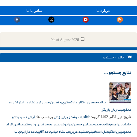
درباره ما
تماس با ما
9th of August 2026
خانه
> جستجو
نتایج جستجو ...
بیانیه جمعی از وکلای دادگستری و فعالین مدنی کرمانشاه در اعتراض به
محکومیت زنان بازیگر
slide
اندیشه و بیان
زنان
آرش حسینی
ئاکو
تاریخ:
تیر 31ام, 1402
گروه:
,
,
برچسب ها:
جلیلیان
ابراهیم فتاحی
امید ویسی
امیر حسین مرادوند
بصیر محمد نیا
بهروز رستمی
بیانیه
پاکزاد
محمودی
پریا ملکی
جلال اسماعیلی
جمشید عزیزی
جهانشاه حیاتی
حامد آقایی
حامد دارابی
حجاب