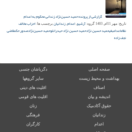
گزارشی از پرونده حمید حسین‌نژاد زندانی محکوم به اعدام
آرشیو
اعدام
زندانیان
احزاب مخالف
تاریخ:
مهر 11ام, 1403
گروه:
,
,
برچسب ها:
نظام
اعدام
بغی
حمید حسین نژاد
حمید حسین‌ نژاد حیدرانلو
حمید حسین‌نژاد
صدور حکم
قاضی
نجف زاده
صفحه اصلی
دگرباشان جنسی
بهداشت و محیط زیست
سایر گروهها
اصناف
اقلیت های دینی
اندیشه و بیان
اقلیت های قومی
حقوق آکادمیک
زنان
زندانیان
فرهنگی
اعدام
کارگران