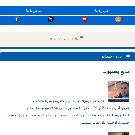
درباره ما
تماس با ما
8th of August 2026
خانه
> جستجو
نتایج جستجو ...
حمید حسین‌نژاد حیدرانلو، زندانی سیاسی اعدام شد
اعدام
اتهام بغی
اجرای حکم
تاریخ:
اردیبهشت 2ام, 1404
گروه:
برچسب ها:
اعدام
ارومیه
اعدام
تهران
حمید حسین نژاد
حمید حسین‌ نژاد حیدرانلو
حمید حسین‌نژاد
حمید
حسین‌نژاد حیدرانلو
زندانی سیاسی