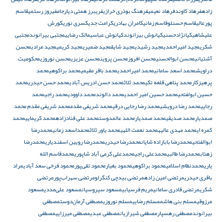
زاده
فرهاد کاوند
فرهاد نعیمی
فرهنگ بوذری خرازی
فریبرز همتی دیارجام
فیروز رستمی
قاسم
پورعالی
قاسم حسنلو
قاسم زمانی
کامران بهادری
کرامت جدی
کسری نوری
کورش
علیشاهی
کیانژادحسنی
کیانوش بیرانوند
کیانوش عباسی
مالک رضایی
مجتبی بیرانوند
مجتبی
شکری
مجید امیراحمدی
مجید رشیدی
مجید شایق
مجید ضمیری
مجید کریمی
مجید مرادی
محسن
آشتیانی
محسن ابوالحسنی
محسن افروز
محسن پروین
محسن عزیزی
محسن نوروزی
محکومیت
دراویش
محمد اسعد سامانی
محمد امیراحمدی
محمد باقر مقیمی
محمد براکوهی
محمد
پرهیزکار
محمد پناهی قلعه تکی
محمد ثلاث
محمد حسن ادریس آبادی
محمد حسن حیدری
محمد
حسین ابولفتحی
محمد حسین امیر احمدی
محمد دالوند
محمد داوودی
محمد راجی
محمد
رجایی
محمد رضا درویشی
محمد رضا رجایی درقی
محمد شریفی مقدم
محمد شریفی‌ مقدم محمد
صمدیار
محمد صدیقی
محمد صمدیار
محمد عالمدوست
محمد علی قنادزاده
محمد کریمایی
محمد
کمره ای
محمد مهدی عالیه
محمد نعمت اللهی
محمد یاور ثلاث
محمداسعد زمانی
محمدرضا
ابوالفتحی
محمدرضا بابازاده شایان
محمدرضا حیدری
محمدرضا رویین اسفندیاری
محمدرضا
زهتاب
محمدرضا طالبی
محمدعلی راجی
محمدعلی کرمی آباد شاپوری
محمدقاسم الله
یاری
محمدنظام اسلامی
محمود براکوهی
محمود بغیار
محمود تقی‌پور
محمود فرخی سعد آبادی
مراد
باقری حیدری
مرتضی امین زاده
مرتضی بیدچی کنگرلو
مرتضی سهراب‌پور
مرتضی
شکری
مرتضی قادری سامانی
مریم فرسیابی
مسعود سیروسیان
مسعود علی‌مددی
مسعود
مرزوقی
مسلم بنی هاشم
مسلم رضایی
مسلم نوروزی
مصطفی آرمان‌دوست
مصطفی
بیرانوند
مصطفی رهسپار
مصطفی شیرازیان
مصطفی عبدی
مصطفی میرزایی
مصطفی