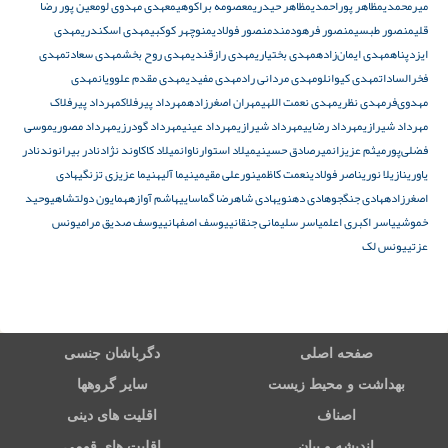
میرمحمدی
مظاهر پوراحمدی
مظاهر حیدری
معصومه براکوهی
معهدی مهدوی لو
معین پور رضا
قلی
منصور طبسی
منصور فرهودمند
منصور فولادی
منوچهر کوکبی
مهدی اسکندری
مهدی
ایزدپناه
مهدی ایمان‌زاده
مهدی بختیاری
مهدی رازقندی
مهدی روح بخش
مهدی سعادت
مهدی
فخرالسادات
مهدی کیوانلو
مهدی مردانی راد
مهدی مفیدی
مهدی مقدم علوویان
مهدی
مهدوی‌فر
مهدی نظری
مهدی نعمت اللهی
مهران اصغرزاده
مهرداد پیرفلاک
مهرداد پیرفلاک
مهرداد شیرازی
مهرداد رضایی
مهرداد شیرازی
مهرداد عینی
مهرداد گودرزی
مهرداد مصوری
موسی
فضلی‌پور
میثم عزیزان
میرصادق حسینی
میلاد استوارناوان
میلاد کاکاوند نژاد
نادر بیرانوند
نادر
یاوری
نازیلا نوری
ناصر فولادی
نعمت کاظمی
نورعلی مقیمی
نیما آلیه
نیما عزیزی تزنگی
هادی
اصغرزاده
هادی جنگجو
هادی دهنوی
هادی شاهرضا گماسایی
هاشم آوازه
همایون دولتشاهی
وحید
خموشی
یاسر اکبری اعلم
یاسر سلیمانی جنقانی
یوسف اصفهانی
یوسف صدیق مرام
یونس
عزتی
یونس لک
صفحه اصلی
دگرباشان جنسی
بهداشت و محیط زیست
سایر گروهها
اصناف
اقلیت های دینی
اندیشه و بیان
اقلیت های قومی