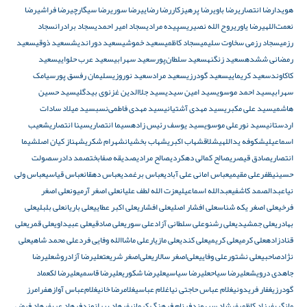
هویدا
رضا انتصاری
رضا باوی
رضا پرهیزکار
رضا رضایی
رضا سوری
رضا سیگارچی
رضا فراشی
رضا
نعمت‌اللهی
رضا یاوری
روح الله نصیری
سپیده مرادی
سجاد امیر احمدی
سجاد برادران
سجاد
رزمی
سجاد رزمی سخاوت سلیمی
سجاد کاظمی
سعید خموشی
سعید دوراندیش
سعید ذوقی
سعید
رمضانی ششده
سعید زنگنه
سعید سلطان‌پور
سعید سهرابی
سعید عرب حلوایی
سعید
کاکاوند
سعید کریمایی
سعید گودرزی
سعید مراد
سعید نوروزی
سلیمان رفسق پور
سیامک
سهرابی
سید احمد موسوی
سید امین سیدی
سید جلاالدین غزنوی بیدگلی
سید حسین
هاشمی
سید علی مکبری
سید مهدی آشتیانی
سید مهدی فاطمی‌نسب
سید میلاد سادات
اردستانی
سید نورعلی موسوی
سید یوسف رئیس زاده
سیما انتصاری
سینا انتصاری
شعیب
اسماعیلی
شکوفه یداللهی
شلاق
شهاب اکبری
شهاب بخشیان
شهرام شکری
شهناز کیان اصل
شیما
انتصاری
صادق قیصری
صالح کمالی دهکردی
صالح مرادی
صدیقه صفابخت
صمد دادرس
صولت
حسینی
ظفرعلی مقیمی
عباس امانی علی آبادی
عباس برغمدی
عباس دهقان
عباس قیاسی
عباس ولی
نیا
عبدالصمد کاشفی
عبدالله اسماعیلی
عزت الله لطف علیان
علی اصغر آرمیون
علی اصغر
فرخی
علی اصغر یکه شناس
علی افشار اصلی
علی افشاری
علی اکبر عطایی
علی باریان
علی بلبلی
علی
بهادری
علی جمشیدی
علی رشنو
علی سلطانی آزاد
علی سوری
علی صادقی
علی عبیداوی
علی قمری
علی
قنادزاده
علی کرمی
علی کریمی
علی کندی
علی مازیار
علی ماشاالله وفایی فرد
علی محمد شاهی
علی
نژادصاحبی
علی نشتور
علی وفایی
علی‌اصغر سالاری
علی‌اصغر شریعت
علیرضا آزادروش
علیرضا
جاهدی درویش
علیرضا سیاح
علیرضا سیاسی
علیرضا شکوری
علیرضا قاسمی
علیرضا لک
عماد
گودرزی
غفار فریدونی
غلام عباس حاجتی نیا
غلام عباسی
غلامرضا خانی
غلام‌عباس آوازه
فرامرز
مانگری
فرزاد کاظمی
فرشاد سپهوند
فرنام فرهنگ کرمانی
فرهاد بیرانوند
فرهاد عرب
فرهاد فیض