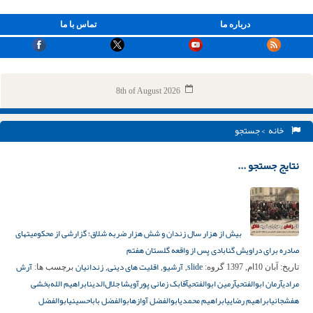
درباره ما
تماس با ما
8th of August 2026
خانه
> جستجو
نتایج جستجو ...
بیش از هزار سال زندان و شش هزار ضربه شلاق؛ گزارشی از محکومیت‎های
صادره برای دراویش گنابادی پس از واقعه گلستان هفتم
slide
آرشیو
اقلیت های دینی
زندانیان
آرش
تاریخ:
آبان 10ام, 1397
گروه:
,
,
,
برچسب ها:
مرادی
آرمان ابوالفتحی
آرمین ابوالفتحی
آقابک زمانی پور
آویشا جلال‌الدین
ابراهیم الله‌بخشی
هفشجانی
ابراهیم رضایی
ابراهیم محمدی
ابوالفضل آوازه
ابوالفضل باباحسینی
ابوالفضل