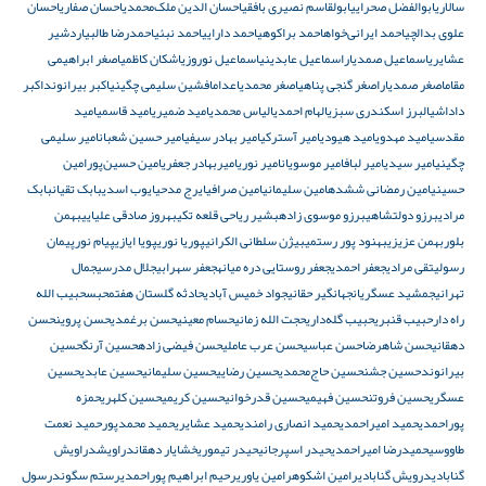
سالاری
ابوالفضل صحرایی
ابولقاسم نصیری بافقی
احسان الدین ملک‌محمدی
احسان صفاری
احسان
علوی بدالچی
احمد ایرانی‌خواه
احمد براکوهی
احمد دارایی
احمد نبئی
احمدرضا طالبی
اردشیر
عشایری
اسماعیل صمدیار
اسماعیل عابدینی
اسماعیل نوروزی
اشکان کاظمی
اصغر ابراهیمی
مقام
اصغر صمدیار
اصغر گنجی پناهی
اصغر محمدی
اعدام
افشین سلیمی چگینی
اکبر بیرانوند
اکبر
داداشی
البرز اسکندری سبزی
الهام احمدی
الیاس محمدی
امید ضمیری
امید قاسمی
امید
مقدسی
امید مهدوی
امید هیودی
امیر آسترکی
امیر بهادر سیفی
امیر حسین شعبان
امیر سلیمی
چگینی
امیر سیدی
امیر لباف
امیر موسویان
امیر نوری
امیربهادر جعفری
امین حسین‌پور
امین
حسینی
امین رمضانی ششده
امین سلیمانی
امین صرافی
ایرج مدحی
ایوب اسدی
بابک تقیان
بابک
مرادی
برزو دولتشاهی
برزو موسوی زاده
بشیر ریاحی قلعه تکی
بهروز صادقی علیایی
بهمن
بلور
بهمن عزیزی
بهنود پور رستمی
بیژن سلطانی الکرانی
پوریا نوری
پویا ایازی
پیام نور
پیمان
رسولی
تقی مرادی
جعفر احمدی
جعفر روستایی دره میانه
جعفر سهرابی
جلال مدرسی
جمال
تهرانی
جمشید عسگریان
جهانگیر حقانی
جواد خمیس آبادی
حادثه گلستان هفتم
حبس
حبیب الله
راه دار
حبیب قنبری
حبیب گله‌داری
حجت الله زمانی
حسام معینی
حسن برغمدی
حسن پروین
حسن
دهقانی
حسن شاهرضا
حسن عباسی
حسن عرب عاملی
حسن فیضی زاده
حسین آرنگ
حسین
بیرانوند
حسین جشن
حسین حاج‌محمدی
حسین رضایی
حسین سلیمانی
حسین عابدی
حسین
عسگری
حسین فروتن
حسین فهیمی
حسین قدرخوانی
حسین کریمی
حسین کلهری
حمزه
پوراحمدی
حمید امیراحمدی
حمید انصاری رامندی
حمید عشایری
حمید محمدپور
حمید نعمت
طاووسی
حمیدرضا امیراحمدی
حیدر اسپرجانی
حیدر تیموری
خشایار دهقان
دراویش
دراویش
گنابادی
درویش گنابادی
رامین اشکوه
رامین یاوری
رحیم ابراهیم پوراحمدی
رستم سگوند
رسول