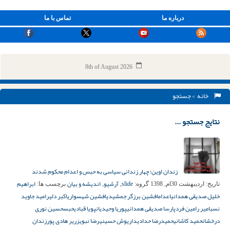
درباره ما
تماس با ما
8th of August 2026
خانه
> جستجو
نتایج جستجو ...
زندان اوین؛ چهار زندانی سیاسی به حبس و اعدام محکوم شدند
slide
آرشیو
اندیشه و بیان
ابراهیم
تاریخ:
اردیبهشت 30ام, 1398
گروه:
,
,
برچسب ها:
خلیل صدیقی همدانی
اعدام
افشین برزگر جمشیدی
افشین شهسواری
اکبر دلیر
امید جاوید
نسب
امیر رامین فرد
پارسا صدیقی همدانی
پوریا وحیدیان
پویا قبادی
حبس
حسین نوری
درخشان
حمید كاشانی
حمیدرضا حدادی
داریوش حسینی
رضا نبوی
زریر هادی پور
زندان