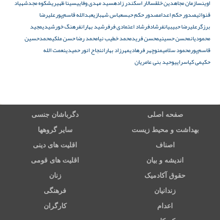
اوین
سازمان مجاهدین خلق
سالار اسکندر زاده
سید مهدی وفایی
سینا ظهیری
شکوه مجد
شهیاد
قنواتی
صدور حکم اعدام
صدور حکم حبس
عباس شهبازی
عبدالله قاسم‌پور
علیرضا
برزگر
علیرضا حبیبیان
فرشاد
فرشاد اعتمادی فر
فرشید بهاران
فرهنگ خورشیدی
مجید
محمودیان
محسن حسینی
محسن فرید
محمد خطیب نیا
محمد رضا حسن ملكی
محمدحسین
قاسم‌پور
محمود سلامی
منوچهر فرهادی
مهرزاد بهاران
نجاح انور حمیدی
نعمت الله
حکیمی کیاسرایی
وحید بنی عامریان
صفحه اصلی
دگرباشان جنسی
بهداشت و محیط زیست
سایر گروهها
اصناف
اقلیت های دینی
اندیشه و بیان
اقلیت های قومی
حقوق آکادمیک
زنان
زندانیان
فرهنگی
اعدام
کارگران