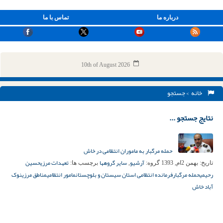
درباره ما
تماس با ما
10th of August 2026
خانه
> جستجو
نتایج جستجو ...
حمله‌ مرگبار به ماموران انتظامی در خاش
آرشیو
سایر گروهها
تعهدات مرزی
حسین
تاریخ:
بهمن 2ام, 1393
گروه:
,
برچسب ها:
رحیمی
حمله مرگبار
فرمانده انتظامی استان سیستان و بلوچستان
مامور انتظامی
مناطق مرزی
نوک
آباد خاش