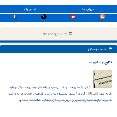
درباره ما
تماس با ما
9th of August 2026
خانه
> جستجو
نتایج جستجو ...
آزادی یک شهروند بازداشتی همزمان با احضار دو شهروند دیگر در پاوه
آرشیو
اندیشه و بیان
سایر گروهها
بازداشت
تاریخ:
مهر 9ام, 1398
گروه:
,
,
برچسب ها:
شهروندان
پاوه
حمدیه رئوفی
سوران عزیزی
شهرستان پاوه
کرمانشاه
محمد محمدی