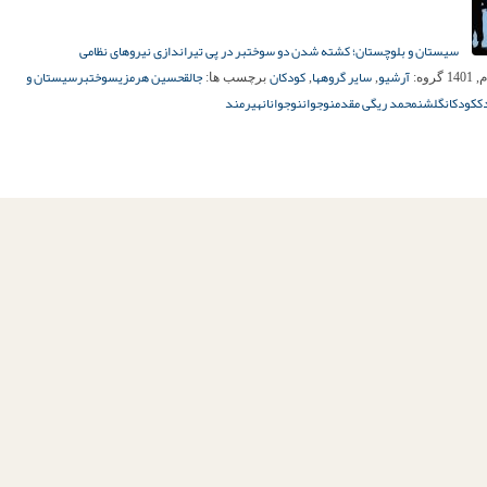
سیستان و بلوچستان؛ کشته شدن دو سوختبر در پی تیراندازی نیروهای نظامی
آرشیو
سایر گروهها
کودکان
جالق
حسین هرمزی
سوختبر
سیستان و
گروه:
,
,
برچسب ها:
ک
کودکان
گلشن
محمد‌ ریگی‌ مقدم
نوجوان
نوجوانان
هیرمند