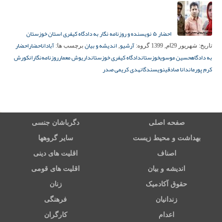
احضار ۵ نویسنده و روزنامه نگار به دادگاه کیفری استان خوزستان
آرشیو
اندیشه و بیان
آبادان
احضار
احضار
تاریخ:
شهریور 29ام, 1399
گروه:
,
برچسب ها:
به دادگاه
حسین موسوی
خوزستان
دادگاه کیفری خوزستان
داریوش معمار
روزنامه‌نگاران
کورش
کرم پور
ماندانا صادقی
نویسندگان
هدی کریمی صدر
صفحه اصلی
دگرباشان جنسی
بهداشت و محیط زیست
سایر گروهها
اصناف
اقلیت های دینی
اندیشه و بیان
اقلیت های قومی
حقوق آکادمیک
زنان
زندانیان
فرهنگی
اعدام
کارگران