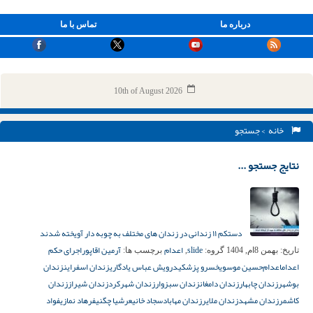
درباره ما
تماس با ما
10th of August 2026
خانه
> جستجو
نتایج جستجو ...
دستکم ۱۱ زندانی در زندان های مختلف به چوبه دار آویخته شدند
slide
اعدام
آرمین اقاپور
اجرای حکم
تاریخ:
بهمن 8ام, 1404
گروه:
,
برچسب ها:
اعدام
اعدام‌
حسین موسوی
خسرو پزشکی
درویش عباس یادگاری
زندان اسفراین
زندان
بوشهر
زندان چابهار
زندان دامغان
زندان سبزوار
زندان شهرکرد
زندان شیراز
زندان
کاشمر
زندان مشهد
زندان ملایر
زندان مهاباد
سجاد خانی
عرشیا چگنی
فرهاد نمازی
فواد