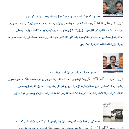
صدور کیفرخواست پرونده ۹ فعال صنفی معلمان در کرمان
اصناف
اندیشه و بیان
حسین رشیدی
دادسرای
تاریخ:
تیر 4ام, 1404
گروه:
,
برچسب ها:
کرمان
دادگاه انقلاب کرمان
زهرا عزیزی
شهناز رضایی
صدور کیفرخواست
فاطمه یزدانی
فعال
صنفی
فعال صنفی معلمان
کرمان
کیفرخواست
لیلا افشار
مجید نادری
محمد مستعلی زاده
محمدرضا
بهزادپور
معلم
معلمان
میترا نیک پور
۹ معلم به دادسرای کرمان احضار شدند
آرشیو
اصناف
اندیشه و بیان
احضار
حسین
تاریخ:
خرداد 21ام, 1403
گروه:
,
,
برچسب ها:
رشیدی
دادگستری کل استان کرمان
زهرا عزیزی
شهناز رضایی
فاطمه یزدانی
فعال صنفی
معلمان
کرمان
لیلا افشار
مجید نادری
محمد مستعلی زاده
محمدرضا بهزادپور
میترا نیک پور
سه تن از فعالان صنفی معلمان به پلیس امنیت کرمان احضار شدند
آرشیو
اصناف
احضار
احضار به پلیس
تاریخ:
مهر 26ام, 1401
گروه:
,
برچسب ها: