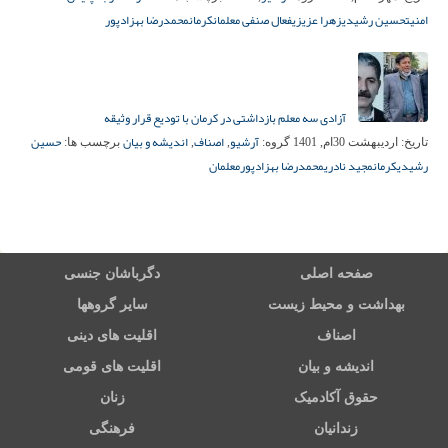
امنیت
حسین رشیدی
زهرا عزیزی
فعال صنفی معلمان
کرمان
محمدرضا بهزادپور
آزادی سه معلم بازداشتی در کرمان با تودیع قرار وثیقه
آرشیو
اصناف
اندیشه و بیان
حسین
تاریخ:
اردیبهشت 30ام, 1401
گروه:
,
,
برچسب ها:
رشیدی
کرمان
مجید نادری
محمدرضا بهزادپور
معلمان
صفحه اصلی
دگرباشان جنسی
بهداشت و محیط زیست
سایر گروهها
اصناف
اقلیت های دینی
اندیشه و بیان
اقلیت های قومی
حقوق آکادمیک
زنان
زندانیان
فرهنگی