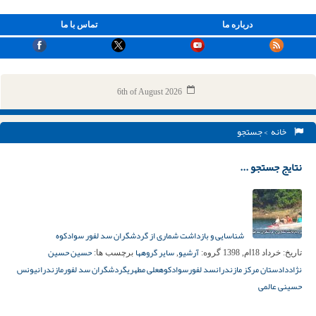
درباره ما
تماس با ما
6th of August 2026
خانه
> جستجو
نتایج جستجو ...
شناسایی و بازداشت شماری از گردشگران سد لفور سوادکوه
آرشیو
سایر گروهها
حسین حسین
تاریخ:
خرداد 18ام, 1398
گروه:
,
برچسب ها:
نژاد
دادستان مرکز مازندران
سد لفور
سوادکوه
علی مطهری
گردشگران سد لفور
مازندران
یونس
حسینی عالمی