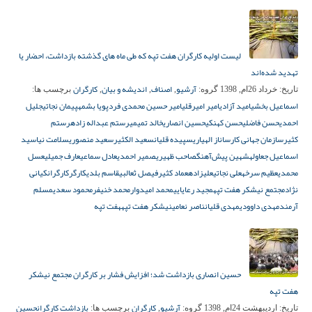
لیست اولیه کارگران هفت تپه که طی ماه های گذشته بازداشت، احضار یا
تهدید شده‌اند
آرشیو
اصناف
اندیشه و بیان
کارگران
تاریخ:
خرداد 26ام, 1398
گروه:
,
,
,
برچسب ها:
اسماعیل بخشی
امید آزادی
امیر امیرقلی
امیر حسین محمدی فرد
پویا بشمه
پیمان نجاتی
جلیل
احمدی
حسن فاضلی
حسن کهنکی
حسین انصاری
خالد تمیمی
رستم عبداله زاده
رستم
کثیر
سازمان جهانی کار
ساناز الهیاری
سپیده قلیان
سعید الکثیر
سعید منصوری
سلامت نیا
سید
اسماعیل جعاوله
شهین پیش‌آهنگ
صاحب ظهیری
صمیر احمدی
عادل سماعی
عارف جمیلی
عسل
محمدی
عظیم سرخه
علی نجاتی
علیزاده
عماد کثیر
فیصل ثعالبی
قاسم بلدی
کارگر
کارگران
کیانی
نژاد
مجتمع نیشکر هفت تپه
مجید رعایایی
محمد امیدوار
محمد خنیفر
محمود سعدی
مسلم
آرمند
مهدی داوودی
مهدی قلیان
ناصر نعامی
نیشکر هفت تپه
هفت تپه
حسین انصاری بازداشت شد؛ افزایش فشار بر کارگران مجتمع نیشکر
هفت تپه
آرشیو
کارگران
بازداشت کارگران
حسین
تاریخ:
اردیبهشت 24ام, 1398
گروه:
,
برچسب ها: