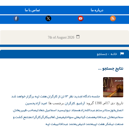
درباره ما
تماس با ما
7th of August 2026
خانه
> جستجو
نتایج جستجو ...
جلسه دادگاه تجدید نظر ۱۳ تن از کارگران هفت تپه برگزار خواهد شد
آرشیو
کارگران
امید آزادی
حسین
تاریخ:
دی 17ام, 1398
گروه:
,
برچسب ها:
انصاری
خوزستان
رستم عبدالله زاده
سجاد نبوتی
سید اسماعیل جعادله
صاحب ظهیری
عادل
سماعین
عادل عبدلخانی
عصمت کیانی
علی سواحلی
فیصل ثعالبی
کارگر
کارگران
مجتمع کشت و
صنعت نیشکر هفت تپه
محمد خنیفری
محمد عبدلخانی
هفت تپه