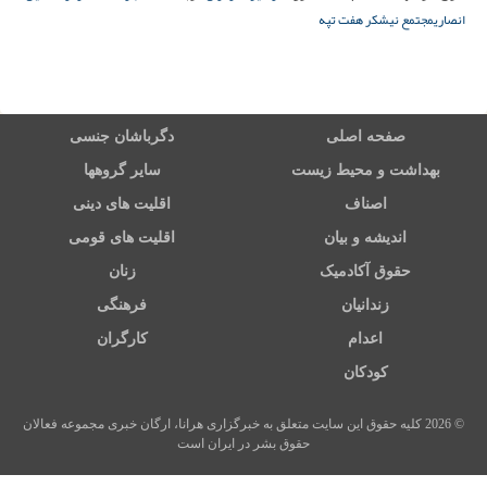
انصاری
مجتمع نیشکر هفت تپه
صفحه اصلی
دگرباشان جنسی
بهداشت و محیط زیست
سایر گروهها
اصناف
اقلیت های دینی
اندیشه و بیان
اقلیت های قومی
حقوق آکادمیک
زنان
زندانیان
فرهنگی
اعدام
کارگران
کودکان
© 2026 کلیه حقوق این سایت متعلق به خبرگزاری هرانا، ارگان خبری مجموعه فعالان
حقوق بشر در ایران است