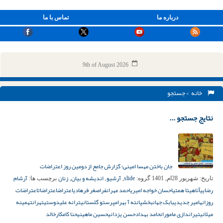
درباره ما
تماس با ما
9th of August 2026
خانه
> جستجو
نتایج جستجو ...
جان باختن مهسا امینی؛ گزارش جامع از دومین روز اعتراضات
slide
آرشیو
اندیشه و بیان
زنان
آرشام
تاریخ:
شهریور 28ام, 1401
گروه:
,
,
,
برچسب ها:
رضایی
آناهیتا همتی
احسان خواجه امیری
احمد مهرانفر
اصغر فرهادی
اعتراض
اعتراضات
اعتراضات
روزانه
امیر جدیدی
بابک جهانبخش
پانته آ بهرام
پرستو گلستانی
ترانه علیدوستی
تهران
تهمینه
میلانی
تیراندازی ماموران
حامد بهداد
حسن یزدانی
حسین ماهینی
حنا کامکار
خالد