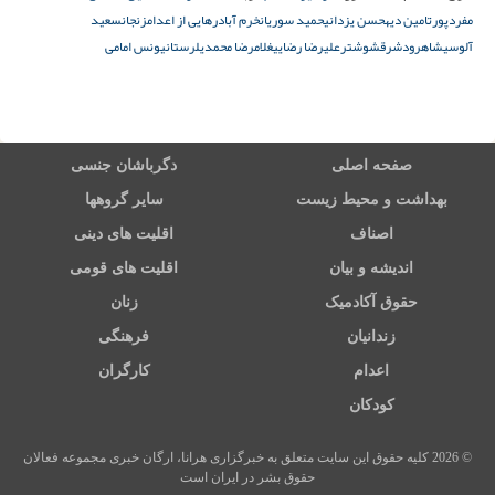
مفردپور
تامین دیه
حسن یزدانی
حمید سوریان
خرم آباد
رهایی از اعدام
زنجان
سعید
آلوسی
شاهرود
شرق
شوشتر
علیرضا رضایی
غلامرضا محمدی
لرستان
یونس امامی
صفحه اصلی
دگرباشان جنسی
بهداشت و محیط زیست
سایر گروهها
اصناف
اقلیت های دینی
اندیشه و بیان
اقلیت های قومی
حقوق آکادمیک
زنان
زندانیان
فرهنگی
اعدام
کارگران
کودکان
© 2026 کلیه حقوق این سایت متعلق به خبرگزاری هرانا، ارگان خبری مجموعه فعالان
حقوق بشر در ایران است