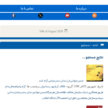
درباره ما
تماس با ما
10th of August 2026
خانه
> جستجو
نتایج جستجو ...
حسن جوانی از زندان بندرعباس آزاد شد
slide
آرشیو
زندانیان
آزادی
اتهام محاربه از
تاریخ:
شهریور 19ام, 1396
گروه:
,
,
برچسب ها:
طریق همکاری با یک سازمان مخالف نظام
استان هرمزگان
حسن جوانی
زندان بندرعباس
زندانی
سیاسی
سازمان مجاهدین خلق ایران
شعبه 26 دادگاه انقلاب