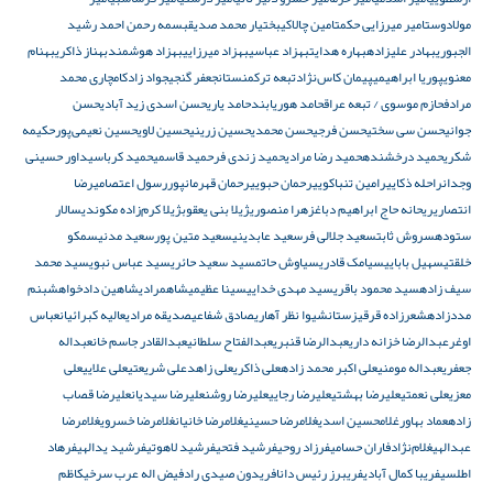
مولادوست
امیر میرزایی حکمت
امین چالاکی
بختیار محمد صدیق
بسمه رحمن احمد رشید
الجبوری
بهادر علیزاده
بهاره هدایت
بهزاد عباسی
بهزاد میرزایی
بهزاد هوشمند
بهناز ذاکری
بهنام
معنوی
پوریا ابراهیمی
پیمان کاس‌نژاد
تبعه ترکمنستان
جعفر گنجی
جواد زادکام
چاری محمد
مرادف
حازم موسوی / تبعه عراق
حامد هوریابند
حامد یاری
حسن اسدی زید آبادی
حسن
جوانی
حسن سی سختی
حسن فرجی
حسن محمدی
حسین زرینی
حسین لاوی
حسین نعیمی‌پور
حکیمه
شکری
حمید درخشنده
حمید رضا مرادی
حمید زندی فر
حمید قاسمی
حمید کرباسی
داور حسینی
وجدان
راحله ذکایی
رامین تنباکویی
رحمان حبویی
رحمان قهرمانپور
رسول اعتصامی
رضا
انتصاری
ریحانه حاج ابراهیم دباغ
زهرا منصوری
ژیلا بنی یعقوب
ژیلا کرم‌زاده مکوندی
سالار
ستوده
سروش ثابت
سعید جلالی فر
سعید عابدینی
سعید متین پور
سعید مدنی
سمکو
خلقتی
سهیل بابایی
سیامک قادری
سیاوش حاتم
سید سعید حائری
سید عباس نبوی
سید محمد
سیف زاده
سید محمود باقری
سید مهدی خدایی
سینا عظیمی
شاهمرادی
شاهین دادخواه
شبنم
مددزاده
شعرزاده قرقیزستان
شیوا نظر آهاری
صادق شفاعی
صدیقه مرادی
عالیه کبرائیان
عباس
اوغر
عبدالرضا خزانه داری
عبدالرضا قنبری
عبدالفتاح سلطانی
عبدالقادر جاسم خان
عبداله
جعفری
عبداله مومنی
علی اکبر محمد زاده
علی ذاکری
علی زاهد
علی شریعتی
علی علایی
علی
معزی
علی نعمتی
علیرضا بهشتی
علیرضا رجایی
علیرضا روشن
علیرضا سیدیان
علیرضا قصاب
زاده
عماد بهاور
غلامحسین اسدی
غلامرضا حسینی
غلامرضا خانیان
غلامرضا خسروی
غلامرضا
عبدالهی
غلام‌نژاد
فاران حسامی
فرزاد روحی
فرشید فتحی
فرشید لاهوتی
فرشید یدالهی
فرهاد
اطلسی
فریبا کمال آبادی
فریبرز رئیس دانا
فریدون صیدی راد
فیض اله عرب سرخی
کاظم