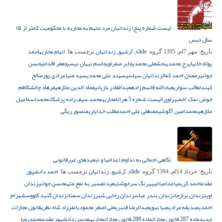
لیست شماره پنج؛ زندانیان مرد متهم به محاربه با محکومیت کمتر از ۱۵
سال حبس
slide
آرشیو
زندانیان
اتهام محاربه
احمد
تاریخ:
مهر 7ام, 1395
گروه:
,
,
برچسب ها:
پولادخانی
ایرج محمدی
بخشعلی محمدی
جابر صفراوی
جاسم نبهان نیسی
جعفر اقدامی
حسن
جوانی
رمضان احمد کمال
زندانیان سیاسی
سهند علی محمدی
سید ضیا مرادی پور
صالح
کهندل
طالب سواری
عبادالله قاسم زاده
عبدالقادر بازیانی
عماد الدین ملازهی
فرهاد چالش
کاظم
خوش نمک (خضیراوی)
لیست شماره 5 هرانا
محاربه
محمد سیف زاده پزشکان
محمداسماعیل
ملازهی
محمدامین آگوشی
مصطفی علی احمد
مطلب خدایاری
منصور ریگی
نگاهی اجمالی به تداوم اعدامها و تبعیدهای غیرقانونی
slide
آرشیو
زندانیان
احمد دانشپور
تاریخ:
خرداد 14ام, 1394
گروه:
,
,
برچسب ها:
مقدم
احمد کریمی
اعدام
باغی
بهرنگ سرخوش
تبعید
تفسیر به نفع متهم
حسن جوانی
زندان
اوین
زندان برازجان
زندان بندر عباس
زندان رجایی شهر
زندان سمنان
زندان گنبد کاووس
شهرام
احمدی
صدیقه مرادی
ضیا نبوی
عبدالرضا قنبری
علی اصغر محمودیان
فرزاد شاه نظری
قانون مجازات
جدید
ماده 287 قانون مجازات
ماده 288 قانون مجازات
محاربه
محسن دانشپور مقدم
محمدرضا