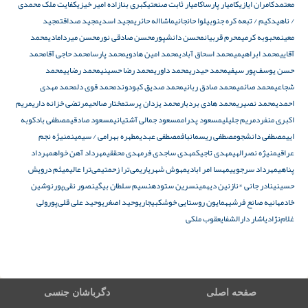
معتمد
کامران ایازی
کامیار پارسا
کامیار ثابت صنعتی
کبری بنازاده امیر خیزی
کفایت ملک محمدی
/ ناهید
کیم / تبعه کره جنوبی
لوا حانجانی
ماشااله حائری
مجید اسدی
مجید صداقت
مجید
معین
محبوبه کرمی
محرم قربیان
محسن دانشپور
محسن صادقی نور
محسن میردامادی
محمد
آقایی
محمد ابراهیمی
محمد اسحاق آبادی
محمد امین هادوی
محمد پارسا
محمد حاجی آقا
محمد
حسن یوسف‌پور سیفی
محمد حیدری
محمد داوری
محمد رضا حسینی
محمد رضایی
محمد
شجاعی
محمد صائمی
محمد صادق ربانی
محمد صدیق کبودوند
محمد قوی دل
محمد مهدی
احمدی
محمد نصیری
محمد هادی بردبار
محمد یزدان پرست
مختار صالحی
مرتضی خزانه داری
مریم
اکبری منفرد
مریم جلیلی
مسعود پدرام
مسعود جمالی آشتیانی
مسعود صادقی
مصطفی بادکوبه
ایی
مصطفی دانشجو
مصطفی ریسمانباف
مصطفی عبدی
مطهره بهرامی / سیمین
منیژه نجم
عراقی
منیژه نصرالهی
مهدی تاجیک
مهدی ساجدی فر
مهدی محققی
مهرداد آهن خواه
مهرداد
پناهی
مهرداد سرجویی
مهسا امر ابادی
مهوش شهریاری
می‌ترا زحمتی
می‌ترا عالی
میثم درویش
حسینی
نادر جانی *
نازنین دیهمی
نسرین ستوده
نسیم سلطان بیگی
نصور نقی‌پور
نوشین
خادم
هانیه صانع فرشی
همایون روستایی خوشکبیجاری
وحید اصغری
وحید علی قلی‌پور
ولی
غلام‌نژاد
یاشار دارالشفا
یعقوب ملکی
صفحه اصلی
دگرباشان جنسی