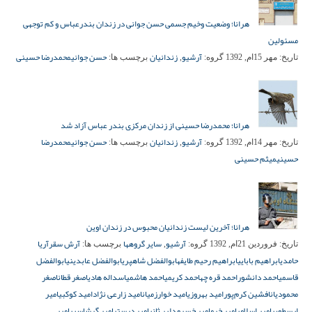
هرانا؛ وضعیت وخیم جسمی حسن جوانی در زندان بندرعباس و کم توجهی
مسئولین
آرشیو
زندانیان
حسن جوانی
محمدرضا حسینی
تاریخ:
مهر 15ام, 1392
گروه:
,
برچسب ها:
هرانا؛ محمدرضا حسینی از زندان مرکزی بندر عباس آزاد شد
آرشیو
زندانیان
حسن جوانی
محمدرضا
تاریخ:
مهر 14ام, 1392
گروه:
,
برچسب ها:
حسینی
میثم حسینی
هرانا؛ آخرین لیست زندانیان محبوس در زندان اوین
آرشیو
سایر گروهها
آرش سقر
آریا
تاریخ:
فروردین 21ام, 1392
گروه:
,
برچسب ها:
حامدی
ابراهیم بابایی
ابراهیم رحیم طایفه
ابوالفضل شاهپری
ابوالفضل عابدینی
ابوالفضل
قاسمی
احمد دانشور
احمد قره چه
احمد کریمی
احمد هاشمی
اسداله هادی
اصغر قطان
اصغر
محمودیان
افشین کرم‌پور
امید بهروزی
امید خوارزمیان
امید زارعی نژاد
امید کوکبی
امیر
ارسطویی
امیر اسلامی
امیر خرم
امیر خسرو دلیر ثانی
امیر درستی
امیر گرشاسبی
امیر