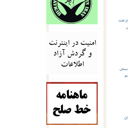
ار تخت
ل
دستان
م
ان