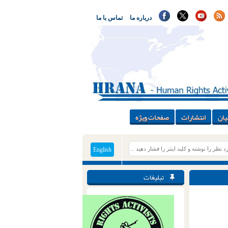
درباره ما
تماس با ما
یان
انتشارات
صفحات ویژه
English
تبلیغات