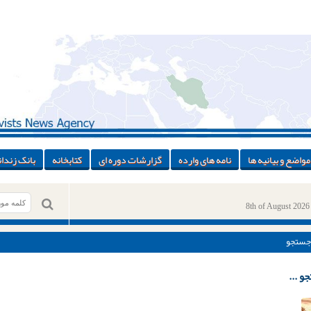
مواضع و بیانیه ها
نامه های وارده
گزارشات دوره ای
کتابخانه
بانک زندان
8th of August 2026
جستجو
و ...