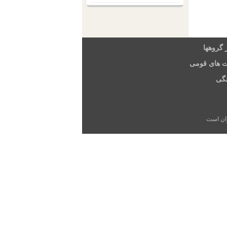
 گروهها
ت های قومی
گی