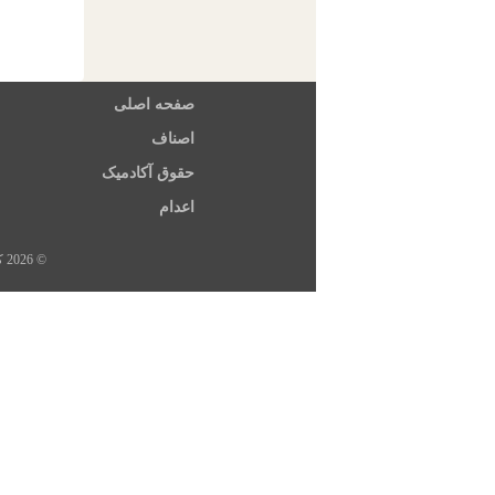
صفحه اصلی
اصناف
حقوق آکادمیک
اعدام
© 2026 کلیه حقوق این سایت متعلق به خبرگزاری هرانا، ارگان خبری مجموعه فعالان حقوق بشر در ایران است