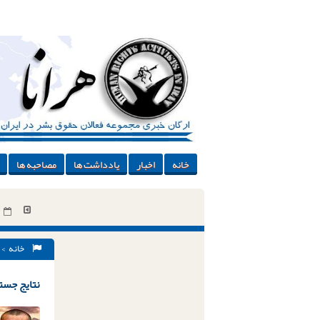
خانه
اخبار
یادداشت ها
مصاحبه ها
خانه
> 
نتایج جستج