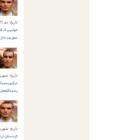
تاریخ:
دی 25ام, 1394
خوابی
پ ک ک
ح
سوریه
زندان 
تاریخ:
شهریور 29ام
ترکیه
رسیدگ
رسیدگی
عمل 
تاریخ:
شهریور 21ام
کردستان ترک