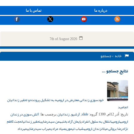
درباره ما
تماس با ما
7th of August 2026
خانه
> جستجو
نتایج جستجو ...
خودسوزی زندانی معترض در ارومیه به تشکیل پرونده و تحقیر زندانیان
انجامید
slide
آرشیو
زندانیان
آتش سوزی در زندان
تاریخ:
آذر 12ام, 1399
گروه:
,
,
برچسب ها:
ارومیه
ارومیه
انتقال به سلول انفرادی
ایمان آزادبخت
بهمن سیدرضایی
تحقیر زندانیان
حجت کاظم
نژاد
رضا بروکی میلان
زندان ارومیه
شهاب تیموری
صیاد مرادی
مهراب سیدرضایی
مهرداد