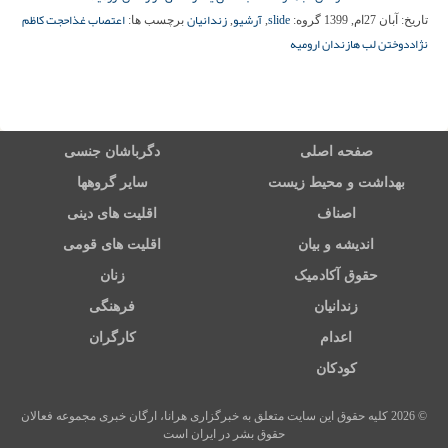
slide
آرشیو
زندانیان
اعتصاب غذا
حجت کاظم
تاریخ:
آبان 27ام, 1399
گروه:
,
,
برچسب ها:
نژاد
دوختن لب ها
زندان ارومیه
صفحه اصلی
دگرباشان جنسی
بهداشت و محیط زیست
سایر گروهها
اصناف
اقلیت های دینی
اندیشه و بیان
اقلیت های قومی
حقوق آکادمیک
زنان
زندانیان
فرهنگی
اعدام
کارگران
کودکان
© 2026 کلیه حقوق این سایت متعلق به خبرگزاری هرانا، ارگان خبری مجموعه فعالان
حقوق بشر در ایران است