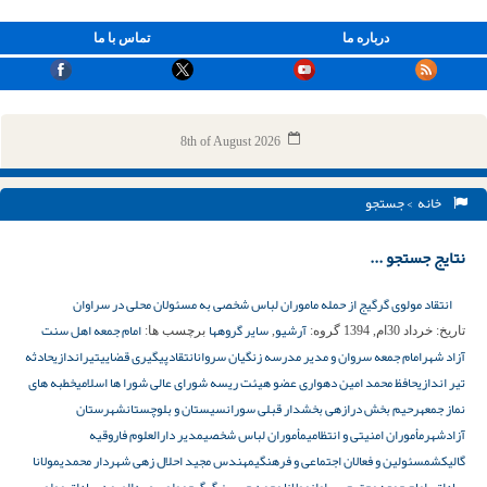
درباره ما
تماس با ما
8th of August 2026
خانه
> جستجو
نتایج جستجو ...
انتقاد مولوی گرگیج از حمله ماموران لباس شخصی به مسئولان محلی در سراوان
آرشیو
سایر گروهها
امام جمعه اهل سنت
تاریخ:
خرداد 30ام, 1394
گروه:
,
برچسب ها:
آزاد شهر
امام جمعه سروان و مدیر مدرسه زنگیان سروان
انتقاد
پیگیری قضایی
تیراندازی
حادثه
تیر اندازی
حافظ محمد امین دهواری عضو هیئت ریسه شورای عالی شورا ها اسلامی
خطبه های
نماز جمعه
رحیم بخش درازهی بخشدار قبلی سوران
سیستان و بلوچستان
شهرستان
آزادشهر
مأموران امنیتی و انتظامی
مأموران لباس شخصی
مدیر دارالعلوم فاروقیه
گالیکش
مسئولین و فعالان اجتماعی و فرهنگی
مهندس مجید احلال زهی شهردار محمدی
مولانا