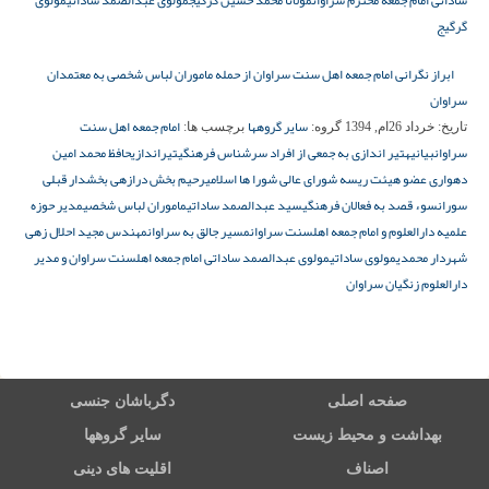
ساداتی امام جمعه محترم سراوان
مولانا محمد حسین گرگیج
مولوی عبدالصمد ساداتی
مولوی
گرگیج
ابراز نگرانی امام جمعه اهل سنت سراوان از حمله ماموران لباس شخصی به معتمدان
سراوان
سایر گروهها
امام جمعه اهل سنت
تاریخ:
خرداد 26ام, 1394
گروه:
برچسب ها:
سراوان
بیانیه
تیر اندازی به جمعی از افراد سرشناس فرهنگی
تیراندازی
حافظ محمد امین
دهواری عضو هیئت ریسه شورای عالی شورا ها اسلامی
رحیم بخش درازهی بخشدار قبلی
سوران
سوء قصد به فعالان فرهنگی
سید عبدالصمد ساداتی
ماموران لباس شخصی
مدیر حوزه
علمیه دارالعلوم و امام جمعه اهلسنت سراوان
مسیر جالق به سراوان
مهندس مجید احلال زهی
شهردار محمدی
مولوی ساداتی
مولوی عبدالصمد ساداتی امام جمعه اهلسنت سراوان و مدیر
دارالعلوم زنگیان سراوان
صفحه اصلی
دگرباشان جنسی
بهداشت و محیط زیست
سایر گروهها
اصناف
اقلیت های دینی