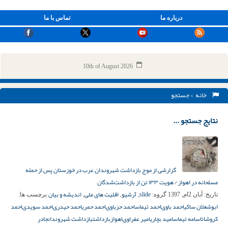
درباره ما
تماس با ما
10th of August 2026
خانه
> جستجو
نتایج جستجو ...
گزارشی از موج بازداشت شهروندان عرب در خوزستان پس از حمله
مسلحانه در اهواز / هویت ۱۳۳ تن از بازداشت‌شدگان
slide
آرشیو
اقلیت های ملی
اندیشه و بیان
تاریخ:
آبان 2ام, 1397
گروه:
,
,
,
برچسب ها:
ابوشعلان ساکى
احمد باوى
احمد تیماس
احمد حزباوى
احمد حمری
احمد حیدرى
احمد سویدى
احمد
کروشات
اسامه تیماس
امید بچاری
امیر عفراوى
اهواز
بازداشت
بازداشت شهروندان
جادر