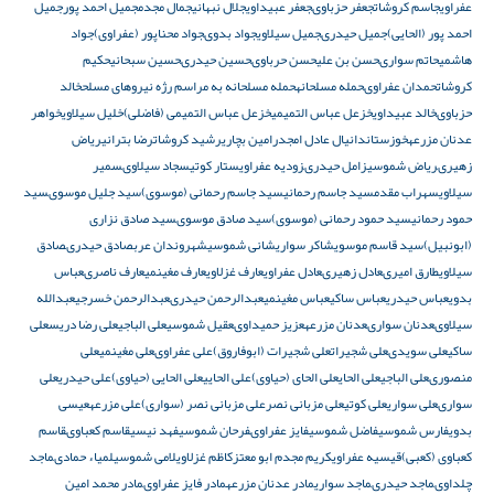
عفراوی
جاسم کروشات
جعفر حزباوى
جعفر عبیداوی
جلال نبهانی
جمال مجدم
جمیل احمد پور
جمیل
احمد پور (الحایى)
جمیل حیدرى
جمیل سیلاوی
جواد بدوى
جواد محناپور (عفراوى)
جواد
هاشمى
حاتم سوارى
حسن بن علی
حسن حرباوى
حسین حیدرى
حسین سبحانی
حکیم
کروشات
حمدان عفراوى
حمله مسلحانه
حمله مسلحانه به مراسم رژه نیروهای مسلح
خالد
حزباوى
خالد عبیداوی
خزعل عباس التمیمی
خزعل عباس التمیمی (فاضلی)
خلیل سیلاوی
خواهر
عدنان مزرعه
خوزستان
دانیال عادل امجد
رامین بچاری
رشید کروشات
رضا بترانى
ریاض
زهیرى
ریاض شموسی
زامل حیدرى
زودیه عفراوی
ستار کوتى
سجاد سیلاوى
سمیر
سیلاوی
سهراب مقدم
سید جاسم رحمانى
سید جاسم رحمانى (موسوى)
سید جلیل موسوى
سید
حمود رحمانى
سید حمود رحمانى (موسوى)
سید صادق موسوى
سید صادق نزاری
(ابونبیل)
سید قاسم موسوی
شاکر سواری
شانی شموسی
شهروندان عرب
صادق حیدرى
صادق
سیلاوی
طارق اميرى
عادل زهیرى
عادل عفراوی
عارف غزلاوی
عارف مغینمی
عارف ناصرى
عباس
بدوی
عباس حیدری
عباس ساکى
عباس مغینمی
عبدالرحمن حیدرى
عبدالرحمن خسرجی
عبدالله
سیلاوى
عدنان سوارى
عدنان مزرعه
عزیز حمیداوى
عقیل شموسی
على الباجى
على رضا دریس
على
ساکى
على سویدى
على شجیرات
على شجیرات (ابوفاروق)
على عفراوى
على مغينمی
على
منصورى
علی الباجی
علی الحای
علی الحای (حیاوی)
علی الحایی
علی الحایی (حیاوی)
علی حیدری
علی
سوارى
علی سواری
علی کوتى
علی مزبانی نصر
علی مزبانی نصر (سواری)
علی مزرعه
عیسى
بدوی
فارس شموسی
فاضل شموسی
فایز عفراوى
فرحان شموسی
فهد نیسى
قاسم کعباوى
قاسم
کعباوى (کعبى)
قیسیه عفراوی
كريم مجدم ابو معتز
کاظم غزلاوی
لامی شموسی
لمیاء حمادى
ماجد
چلداوى
ماجد حیدرى
ماجد سواری
مادر عدنان مزرعه
مادر فایز عفراوى
مادر محمد امین