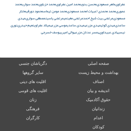
عفراوى
ماهر مسعودى
محسن بدوی
محمد امین عفراوى
محمد حزباوى
محمد سواری
محمد
عمورى
محمد محمدى (عبیات)
محمد مسعودى
محمد مومن تیماس
محمود دورقى
مختار
مسعودى
مرتضى بیت شیخ احمد
مرتضى مغینمی
مرتضى یاسین
مصطفی سوارى
مهدى
ساعدى
مهدى کوتى
مهدى مزرعه
مهدی ساعدی
موسى مزرعه
میلاد عفراوی
نعیم حیدرى
نوری
نیسی
هادى عبیداوى
همسر عدنان مزرعه
والی امیری
یوسف خسرجى
صفحه اصلی
دگرباشان جنسی
بهداشت و محیط زیست
سایر گروهها
اصناف
اقلیت های دینی
اندیشه و بیان
اقلیت های قومی
حقوق آکادمیک
زنان
زندانیان
فرهنگی
اعدام
کارگران
کودکان