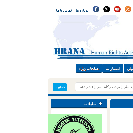
درباره ما
تماس با ما
یان
انتشارات
صفحات ویژه
English
تبلیغات