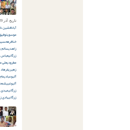
تاریخ:
آذر 29ام, 1398
آبان
افشین ناد
موسوی
توفیق
خنافره
حسین 
زاهدی
سالم بغ
زرگانی
عباس ک
مطرودی
علی مع
زهیری
فرهاد 
آلبوعبادی
ماج
آلبوغبیش
محم
زرگانی
مهدی ع
زرگانی
هادی زر