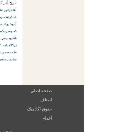
تاریخ:
آذر 17ام, 1398
بغلانی
انور مط
خنافره
حسین 
آلبوغبیش
سعی
کعبی
عدی کعب
شنيو
عیسی ع
زرگانی
ماجد غ
مقدم
معدی ع
سلیمانی
ناصر 
صفحه اصلی
اصناف
حقوق آکادمیک
اعدام