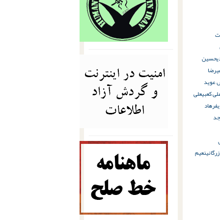
ت
ی
حسین
ی
رضا
 عوید
لی کعبی
علی
ی
فرهاد
جد
رگانی
نعیم