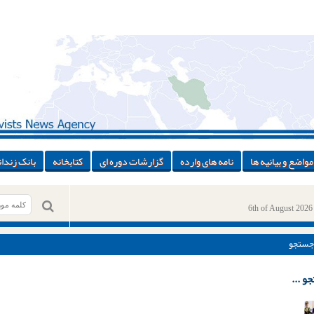
مواضع و بیانیه ها
نامه های وارده
گزارشات دوره ای
کتابخانه
بانک زندان
6th of August 2026
جستجو
و ...