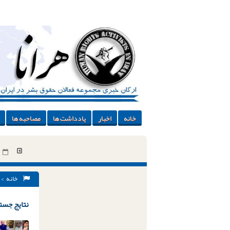
خانه
اخبار
یادداشت ها
مصاحبه ها
خانه
> 
نتایج جستج