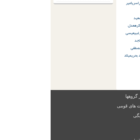
اسری
امیر
عید
کره
عدل
غبی
عيسى
اجد
صطفی
د بحری
میلاد
 گروهها
ت های قومی
گی