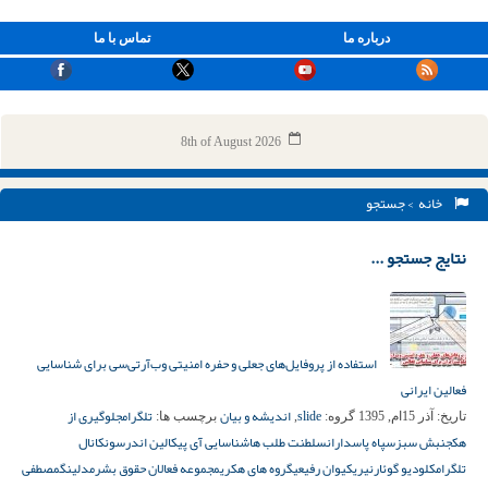
درباره ما
تماس با ما
8th of August 2026
خانه
> جستجو
نتایج جستجو ...
استفاده از پروفایل‌های جعلی و حفره امنیتی وب‌آرتی‌سی برای شناسایی
فعالین ایرانی
slide
اندیشه و بیان
تلگرام
جلوگیری از
تاریخ:
آذر 15ام, 1395
گروه:
,
برچسب ها:
هک
جنبش سبز
سپاه پاسداران
سلطنت طلب ها
شناسایی آی پی
کالین اندرسون
کانال
تلگرام
کلودیو گوئارنیری
کیوان رفیعی
گروه های هکری
مجموعه فعالان حقوق بشر
مدلینگ
مصطفی