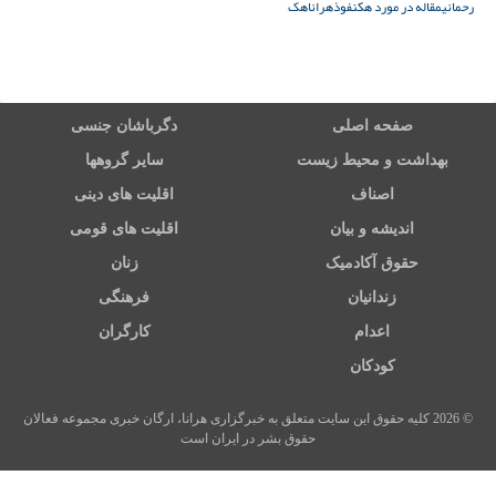
رحمانی
مقاله در مورد هک
نفوذ
هرانا
هک
صفحه اصلی
دگرباشان جنسی
بهداشت و محیط زیست
سایر گروهها
اصناف
اقلیت های دینی
اندیشه و بیان
اقلیت های قومی
حقوق آکادمیک
زنان
زندانیان
فرهنگی
اعدام
کارگران
کودکان
© 2026 کلیه حقوق این سایت متعلق به خبرگزاری هرانا، ارگان خبری مجموعه فعالان
حقوق بشر در ایران است