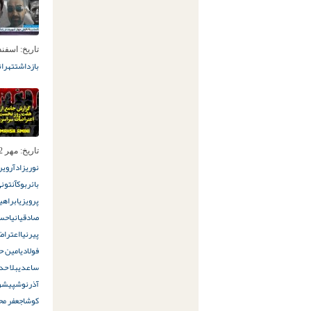
تاریخ:
اسفند 12ام, 2
بازداشت
تهران
تاریخ:
مهر 2ام, 1401
نوریزاد
آروین
بائربوک
آنتونی
پرویزی
ابراهی
صادقیانی
احسا
پیرنیا
اعتراض
فولادی
امین ح
ساعدی
بلا حد
آذرنوش
پیشوا
کوشا
جعفر مح