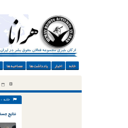
خانه
اخبار
یادداشت ها
مصاحبه ها
خانه
> 
نتایج جستج