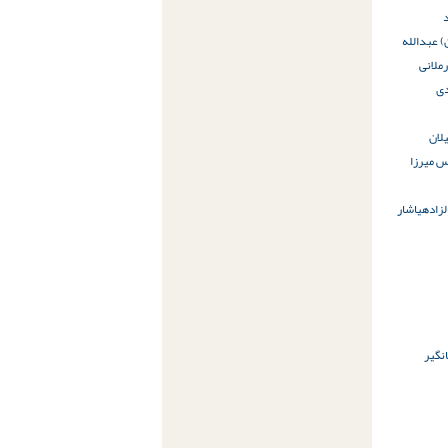
 عبدالله‌
ر
ملانی
ی
لان
 میرزا
زاده
یاشار
نگیر