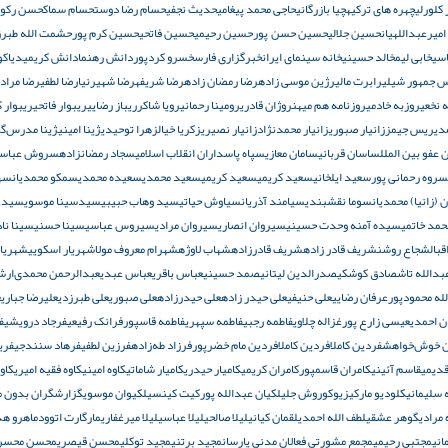
کلورلی
چهره های ترکیه
چیا بازرگانی
حاجی محمد پیغامی
حدیث نجفی
حسام رضا دوست
حسام سماک
حسن رکوئ
میرعبداللهیان
حسین جلالی
حسین حسن پور
حسین رحیمی
حسین فاتحی
حسین کرم پور
حشمت الله طبرز
اسی
خابی لیم
خالد حسینی
خانه سینمای ایران
خبرگزاری فارس
خسرو کردپور
دانش رهنما
دانش کریمی
دیاکو
 جمهور شیلی
رابرت مالی
رژین موسی زاده
رضا رمضان زاده
رضا شریفه
رضا شهیرنیا
رضا لطفی
رضا مرادخ
ه نخعی
روزبه خادمی
روزنامه هم میهن
روژان قادری
رومینا رحمانی
رویا شاکر
ریباز رضایی
ریبوار فاتحی
ریبوار ک
دی
ریس جیمز
زانیار صبوری
زانیار محمدنژاد
زانیار نصیری
زکریا خیال
زهرا توحیدی
ژینا امینی
ژینا مدرس‌گ
 عفو بین الملل
ساسان قربانی
سامان معازی
سپاه پاسداران انقلاب اسلامی
سجاد رمضانزاده
سروش عباس
سروه رحمانی‌ پور
سعید ایلخانی
سعید كریمی
سعید کریمی
سعید محمدی
سعیده محمدی
سمکو محمدیان
سه
(زانیا) محمدیان
سوما نقشبندی
سیامند آذریان
سیاوش حیاتی
سید وهاب حبیبی
سیدسینا موسوی
سیدع
مد خاتمی
سیده آمنه وحدت حسینی
سیروان انصاری
سیروان مرادی
سیروس عباسی
سینا حسنی
سینا ناد
بال
شجاع روشن
شریف قادر زاده
شریف قادرزاده
شهاب لاوژه
شهرام معروف مولا
شهریار اسکویی
شهریار
دالله‌ تاش
صادق کوشکی
صدرالدین لیتانی
صمد حسینی
عباس باقری
عباس عبدی
عبدالرحمن محمدی‌ارش
له محمودپور
عرفان رضایی
علی حنیفی
علی حیدر زاده
علی حیدرزاده
علی صبوری
علی طبرزدی
علیرضا جباری
ع
ن احمدی
عیسی زارع‌ پور
غزاله چلاوی
فاطمه رجبی
فاطمه سپهری
فاطمه قاسپور
فرانک رفیعی
فرجاد درویشی
ف
 خوش‌‌خواهش
فردین كاملا
فردین کاملا
فردین مام خضرپور
فرزاد طه‌زاده
فرزین لطفی
فرهاد سنندجی
فری
قدیمی
قاسم آئینی
کامران قاسمپور
کامران کریمی
کامیار حیدری
کامیار شاماتی
کاوه امینی
کاوه فقیه‌ امیری
کاو
 سلیمانی
کلودیو مارکیزیو
کوروش جلیل
کیان عبدالله پور
کیت کینسیل
کیوان موسوی
گزارشگران بدون م
 مرادی
گوهر عشقی
لطف الله احمدی
لقمان کیانی
لیلا صالحی
لیلا عباسی
لیلا میرغفاری
مارگارت اتوود
ماهرو هد
انی
مجتبی رحیمی
مجمع مشورتی فعالان مدنی یارسان
مجید برتنی
مجید توکلی
محسن قیصری
محسن محسن