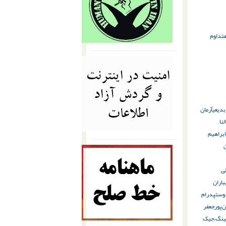
تداوم
بدیعی
آرمان
لنا
ابراهیم
ی
باران
دوست
پدرام
‌پور
جعفر
ینگ،
جیک