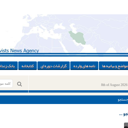
مواضع و بیانیه ها
نامه های وارده
گزارشات دوره ای
کتابخانه
بانک زندان
8th of August 2026
جستجو
و ...