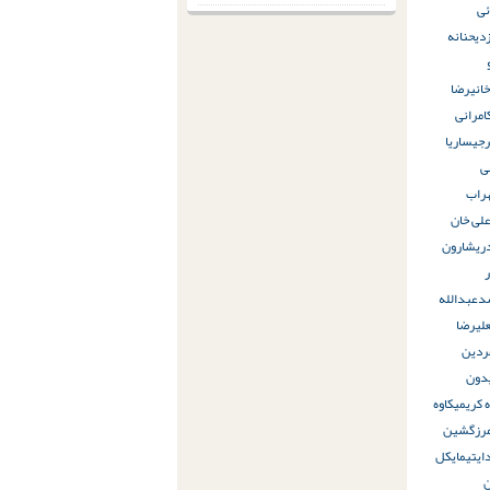
ی
دی
حنانه
انی
رضا
امرانی‌
رجی
ساریا
ی
راب
لی خان
ری
شارون
د
عبدالله
لیرضا
ردین
دون
ه کریمی
کاوه
رز
گشین
ایتی
مایکل