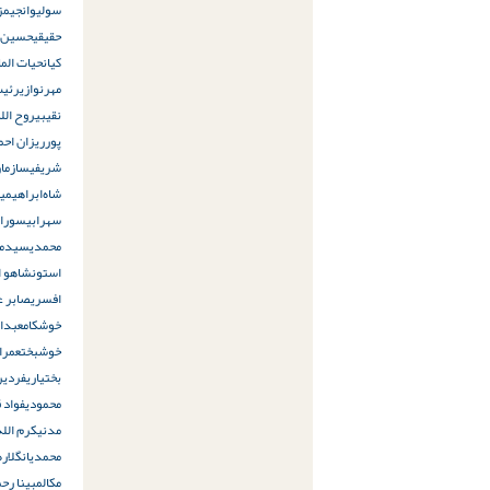
سولیوان
جیمز 
حقیقی
حسین ا
کیان
حیات الم
مهرنوازی
رئیس
نقیبی
روح الل
پور
ریزان احم
شریفی
سازمان
شاه‌ابراهیمی
سهرابی
سوران 
محمدی
سیدمح
استون
شاهو اق
افسری
صابر عب
خوشکام
عبدال
خوشبخت
عمرا
بختیاری
فردین
محمودی
فواد 
مدنی
کرم الله
محمدیان
گلاره
مکال
مبینا رحم