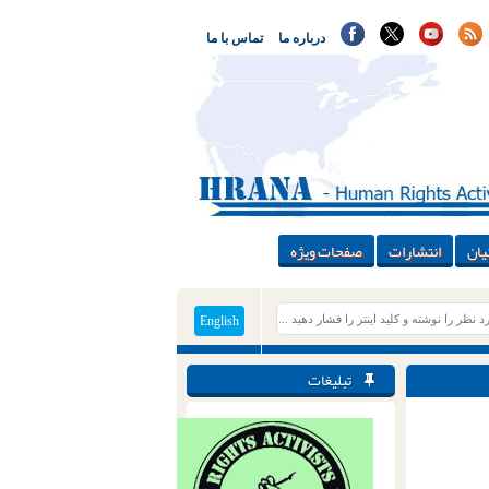
درباره ما
تماس با ما
یان
انتشارات
صفحات ویژه
English
تبلیغات