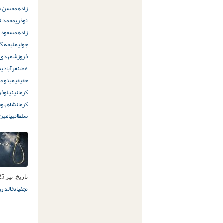
زاده
محسن م
نوذری
محمد ن
زاده
مسعود پ
جولی
ملیحه گل
فروزش
مهدی 
غضنفرآبادی
م
حقیقی
مینو م
کرمانی
نیلوفر
کرمانشاه
هوم
سلطانی
یامین
تاریخ:
تیر 25ام, 1398
نجفیان
خالد رو