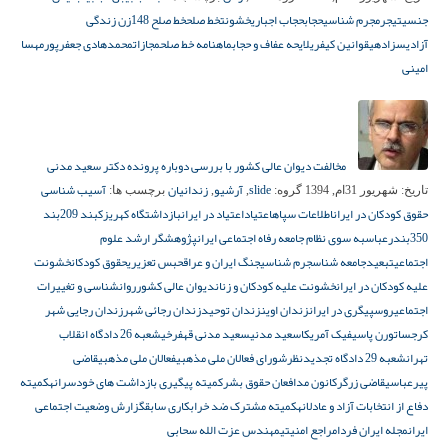
جنسیتی
جرم
جرم شناسی
حجاب
حجاب اجباری
خشونت
خط صلح
خط صلح 148
زن زندگی
آزادی
سزادهی
قوانین کیفری
لایحه عفاف و حجاب
ماهنامه خط صلح
مجازات
محمدهادی جعفرپور
مهسا
امینی
مخالفت دیوان عالی کشور با بررسی دوباره پرونده دکتر سعید مدنی
slide
آرشیو
زندانیان
آسیب شناسی
تاریخ:
شهریور 31ام, 1394
گروه:
,
,
برچسب ها:
حقوق کودکان در ایران
اطلاعات سپاه
اعتیاد
اعتیاد در ایران
بازداشتگاه کهریزک
بند 209
بند
350
بندرعباس
به سوی نظام جامعه رفاه اجتماعی ایران
پژوهشگر ارشد علوم
اجتماعی
تبعید
جامعه شناس
جرم شناسی
جنگ ایران و عراق
حبس تعزیری
حقوق کودکان
خشونت
علیه کودکان در ایران
خشونت علیه کودکان و زنان
دیوان عالی کشور
روانشناسی و تغییرات
اجتماعی
روسپیگری در ایران
زندان اوین
زندان توحید
زندان رجائی شهر
زندان رجایی شهر
کرج
ساتورن پاسیفیک آمریکا
سعید مدنی
سعید مدنی قهفرخی
شعبه 26 دادگاه انقلاب
تهران
شعبه 29 دادگاه تجدیدنظر
شورای فعالان ملی مذهبی
فعالان ملی مذهبی
قاضی
پیرعباسی
قاضی زرگر
کانون مدافعان حقوق بشر
کمیته پیگیری بازداشت های خودسرانه
کمیته
دفاع از انتخابات آزاد و عادلانه
کمیته مشترک ضد خرابکاری سابق
گزارش وضعیت اجتماعی
ایران
مجله ایران فردا
مراجع امنیتی
مهندس عزت الله سحابی