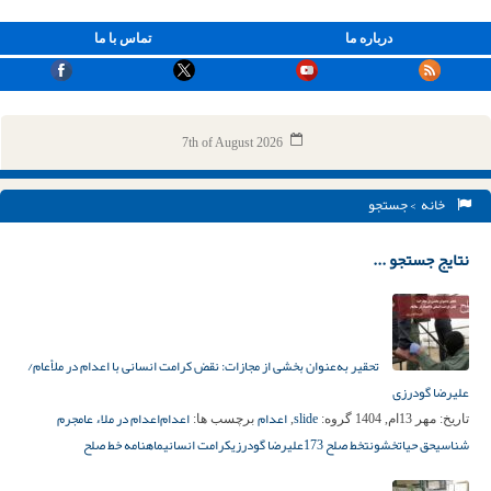
درباره ما
تماس با ما
7th of August 2026
خانه
> جستجو
نتایج جستجو ...
تحقیر به‌عنوان بخشی از مجازات: نقض کرامت انسانی با اعدام در ملأعام/
علیرضا گودرزی
slide
اعدام
اعدام‌
اعدام در ملاء عام
جرم
تاریخ:
مهر 13ام, 1404
گروه:
,
برچسب ها:
شناسی
حق حیات
خشونت
خط صلح 173
علیرضا گودرزی
کرامت انسانی
ماهنامه خط صلح