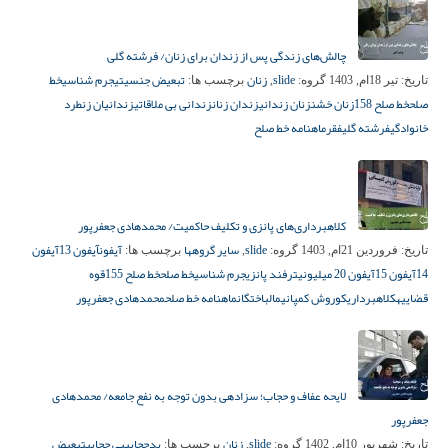
چالش‌های زندگی پس از زندان برای زنان/ فرشته گلی
slide
زنان
تبعیض جنسیتی
جرم شناسی
خط
تاریخ:
تیر 18ام, 1403
گروه:
,
برچسب ها:
صلح
خط صلح 158
زنان خشن
زنان زندانی
زندان زنان
زندانی بی ملاقاتی
زندانیان زن
طرد
خانوادگی
فرشته گلی
فقر
ماهنامه خط صلح
کلاهبرداری‌های پانزی و تکلیف حاکمیت/ محمدهادی جعفرپور
slide
سایر گروهها
آیفون
آیفون 13
آیفون
تاریخ:
فروردین 21ام, 1403
گروه:
,
برچسب ها:
14
آیفون 15
آیفون 20 میلیونی
ترفند پانزی
جرم شناسی
خط صلح
خط صلح 155
قوه
قضاییه
کلاهبرداری
کوروش کمپانی
مالباختگان
ماهنامه خط صلح
محمدهادی جعفرپور
لایحه عفاف و حجاب؛ سزادهی بدون توجه به نفع جامعه/ محمدهادی
جعفرپور
slide
زنان
بدحجابی
بی حجابی
تبعیض
تاریخ:
شهریور 10ام, 1402
گروه:
,
برچسب ها: