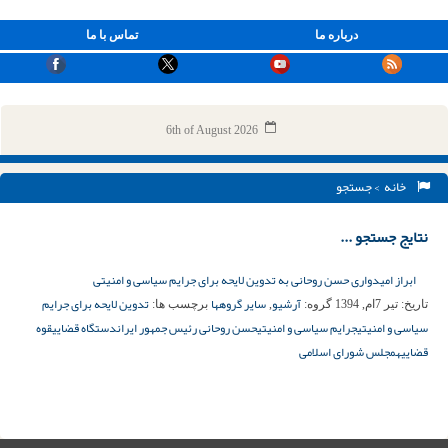
درباره ما
تماس با ما
6th of August 2026
خانه
> جستجو
نتایج جستجو ...
ابراز امیدواری حسن روحانی به تدوین لایحه برای جرایم سیاسی و امنیتی
آرشیو
سایر گروهها
تدوین لایحه برای جرایم
تاریخ:
تیر 7ام, 1394
گروه:
,
برچسب ها:
سیاسی و امنیتی
جرایم سیاسی و امنیتی
حسن روحانی رئیس جمهور ایران
دستگاه قضایی
قوه
قضاییه
مجلس شورای اسلامی