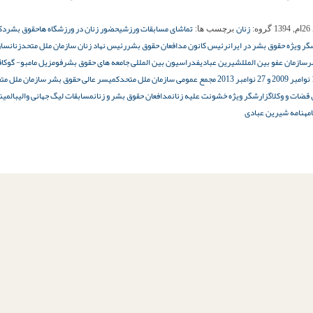
زنان
تماشای مسابقات ورزشی
حضور زنان در ورزشگاه ها
حقوق بشر
دک
13
گروه:
برچسب ها:
ر ویژه حقوق بشر در ایران
رئیس کانون مدافعان حقوق بشر
رئیس نهاد زنان سازمان ملل متحد
زنان
ساز
ر
سازمان عفو بین الملل
شیرین عبادی
فدراسیون بین المللی جامعه های حقوق بشر
فومزیل مامبو- گوکا
ق
کمیسر عالی حقوق بشر سازمان ملل مت
 قضات و وکلا
گزارشگر ویژه خشونت علیه زنان
مدافعان حقوق بشر و زنان
مسابقات لیگ جهانی والیبال
مین
مه
نامه شیرین عبادی