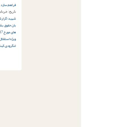
فراهم سازد
تاریخ:
خرداد 26ام, 94
شهید؛ گزارشگ
بان حقوق بش
های مورخ 17 نوامبر 2009 و 27 نوامبر 2013 مجمع عمومی سازمان ملل متحد
ویژه استقلال
لنگرودی که
نا