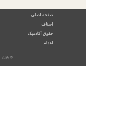
صفحه اصلی
اصناف
حقوق آکادمیک
اعدام
© 2026 کلیه حقوق این سایت متعلق به خبرگزاری هرانا، ارگان خبری مجموعه فعالان حقوق بشر در ایران است