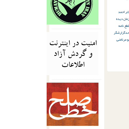
تر احمد
مان دیده
طع نامه
حد
گزارشگر
و مرتاضی