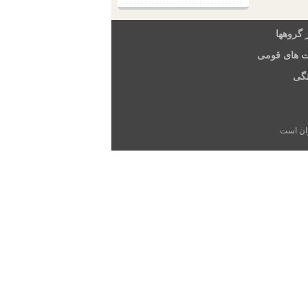
 گروهها
ت های قومی
گی