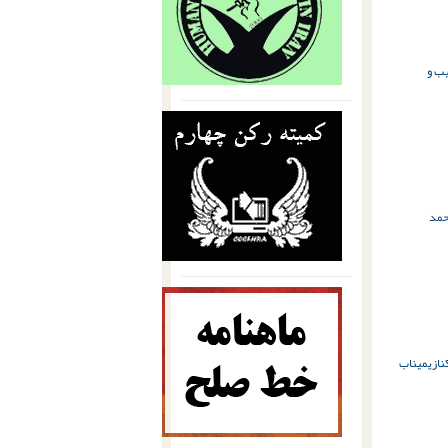
ب و
مد
ازی
میناب