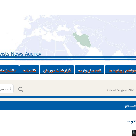
مواضع و بیانیه ها
نامه های وارده
گزارشات دوره ای
کتابخانه
بانک زندان
8th of August 2026
جستجو
و ...