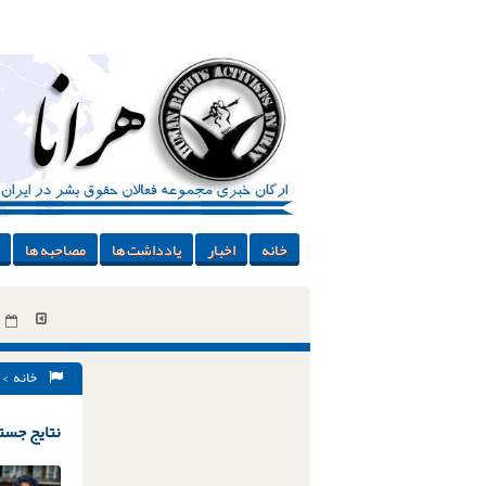
خانه
اخبار
یادداشت ها
مصاحبه ها
خانه
> 
نتایج جستج