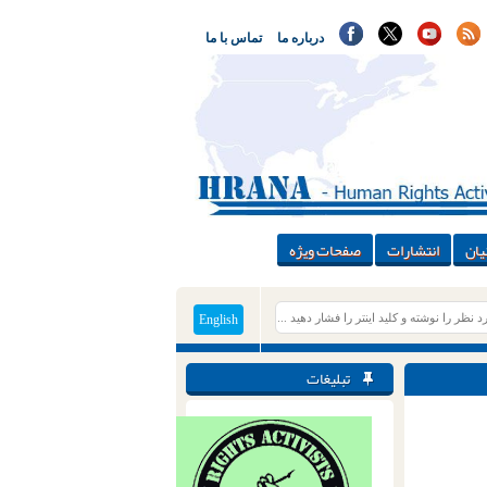
درباره ما
تماس با ما
یان
انتشارات
صفحات ویژه
English
تبلیغات