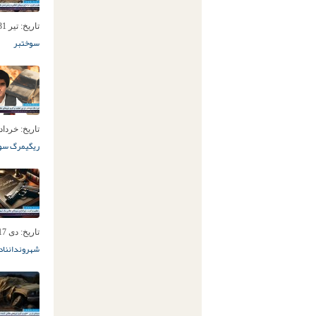
تاریخ:
تیر 31ام, 1404
سوختبر
تاریخ:
خرداد 7ام, 04
ریگی
مرگ سو
تاریخ:
دی 17ام, 1403
شهروندان
ناد