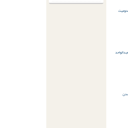
ومیت
بدالواحد
دن