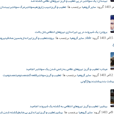
نهبندان؛ یک سوختبر در پی تعقیب و گریز نیروهای نظامی کشته شد
سایر گروهها
تعقیب و گریز
حبیب زاروزهی
سوختبر
مرگ سوختبر
نهبندان
گروه:
برچسب ها:
بروجن؛ یک شهروند در پی تیراندازی نیروهای انتظامی جان باخت
slide
سایر گروهها
بروجن
تعقیب و گریز
تیراندازی
حسین صادقی
نیروه
14
گروه:
,
برچسب ها:
میناب؛ تعقیب و گریز نیروهای نظامی به زخمی شدن یک سوختبر انجامید
سایر گروهها
تعقیب و گریز
سوختبر
قلعه گنج
مصدومیت
مصدومیت
14
گروه:
برچسب ها:
هشت‌ بندی
هشتبندی
واژگونی
بهشهر؛ تعقیب و گریز نیروهای انتظامی به کشته یک شهروند انجامید
سایر گروهها
بهشهر
تعقیب و گریز
تیراندازی بی ضابطه
کشته شدن شهر
14
گروه:
برچسب ها: