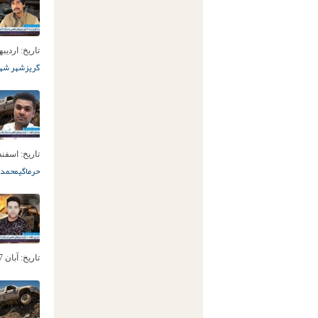
تاریخ:
اردیبهشت 1
گریز
شهر شه
تاریخ:
اسفند 4ام, 04
حرماگی
محمد 
تاریخ:
آبان 17ام, 1404