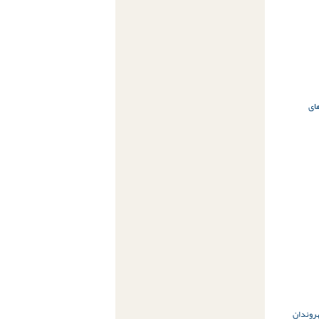
ای
وندان