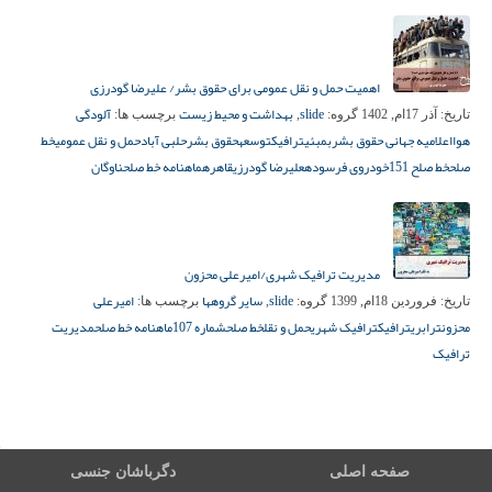
اهمیت حمل و نقل عمومی برای حقوق بشر/ علیرضا گودرزی
slide
بهداشت و محیط زیست
آلودگی
تاریخ:
آذر 17ام, 1402
گروه:
,
برچسب ها:
هوا
اعلامیه جهانی حقوق بشر
بمبئی
ترافیک
توسعه
حقوق بشر
حلبی آباد
حمل و نقل عمومی
خط
صلح
خط صلح 151
خودروی فرسوده
علیرضا گودرزی
قاهره
ماهنامه خط صلح
ناوگان
مدیریت ترافیک شهری/امیرعلی محزون
slide
سایر گروهها
امیرعلی
تاریخ:
فروردین 18ام, 1399
گروه:
,
برچسب ها:
محزون
ترابری
ترافیک
ترافیک شهری
حمل و نقل
خط صلح
شماره 107
ماهنامه خط صلح
مدیریت
ترافیک
صفحه اصلی
دگرباشان جنسی