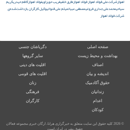
اهواز
شرکت ملی فولاد اهواز فولاد اهواز
طارق خلفی
غریب حویزاوی
فولاد اهواز
کاظم حیدری
کریم
سیاحی
محمدعلی جداری فروغی
مصطفی عبیات
میثم علی قنواتی
وکیل کارگران بازداشت‌شده‌ی
شرکت فولاد اهواز
صفحه اصلی
دگرباشان جنسی
بهداشت و محیط زیست
سایر گروهها
اصناف
اقلیت های دینی
اندیشه و بیان
اقلیت های قومی
حقوق آکادمیک
زنان
زندانیان
فرهنگی
اعدام
کارگران
کودکان
© 2026 کلیه حقوق این سایت متعلق به خبرگزاری هرانا، ارگان خبری مجموعه فعالان
حقوق بشر در ایران است