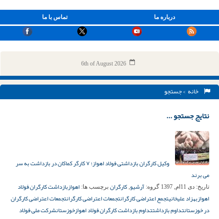
درباره ما
تماس با ما
6th of August 2026
خانه
> جستجو
نتایج جستجو ...
وکیل کارگران بازداشتی فولاد اهواز؛ ۷ کارگر کماکان در بازداشت به سر
می برند
آرشیو
کارگران
اهواز
بازداشت کارگران فولاد
تاریخ:
دی 11ام, 1397
گروه:
,
برچسب ها:
اهواز
بهزاد علیخانی
تجمع اعتراضی کارگران
تجمعات اعتراضی کارگران
تجمعات اعتراضی کارگران
در خوزستان
تداوم بازداشت
تداوم بازداشت کارگران فولاد اهواز
خوزستان
شرکت ملی فولاد