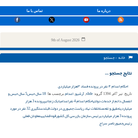
درباره ما
تماس با ما
9th of August 2026
خانه
> جستجو
نتایج جستجو ...
احکام اعدام ۴ نفر در پرونده فساد ۳هزار میلیاردی
slide
آرشیو
اعدام
18 سال حبس
5 سال حبس و
تاریخ:
تیر 7ام, 1394
گروه:
,
,
برچسب ها:
انفصال دائم از خدمات دولتی
احکام اعدام 4 نفر
اعدام
بابک زنجانی
پرونده 3 هزار
میلیاردی
تحقیق و تفحص
تخلفات نهاد ریاست جمهوری در دولت قبل
دستگیری 32 نفر در مورد
پرونده 3 هزار میلیاردی
رئیس سازمان بازرسی کل کشور
قوه قضاییه
معاونان فعلی
رئیس‌جمهور
ناصر سراج